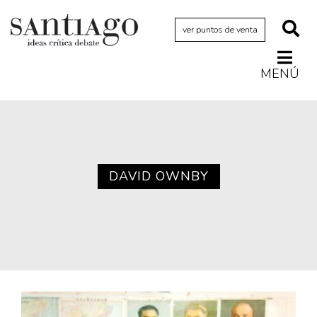
ver puntos de venta
MENÚ
Actualidad
Archivo Cenfoto-UDP
Arquetipos de situación
Artes visuales
DAVID OWNBY
Ciencia
Cine y televisión
Ciudad
Cómics
Críticas