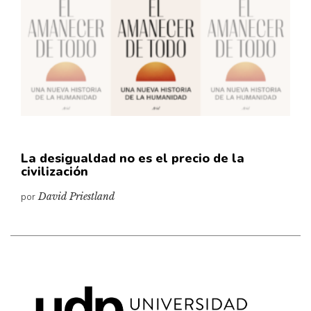
Cultura
Diccionario portátil de la literatura chilena
Documentos
Fragmentos
Gran reserva
Historia
Historia material de los libros
Lagunas mentales
La desigualdad no es el precio de la
civilización
Libros
por
David Priestland
Libros usados
Literatura
Medioambiente
Narrativas visuales
Pensamiento