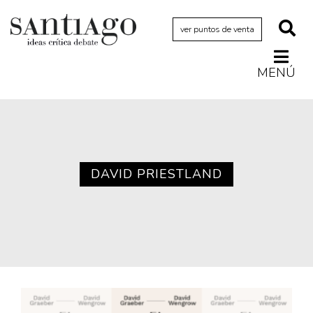
ver puntos de venta
MENÚ
Actualidad
Archivo Cenfoto-UDP
Arquetipos de situación
Artes visuales
DAVID PRIESTLAND
Ciencia
Cine y televisión
Ciudad
Cómics
Críticas