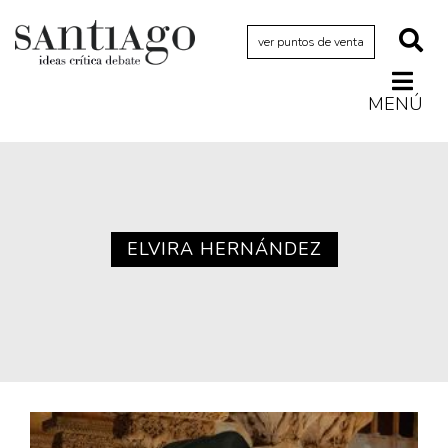
ver puntos de venta
MENÚ
Actualidad
Archivo Cenfoto-UDP
Arquetipos de situación
Artes visuales
ELVIRA HERNÁNDEZ
Ciencia
Cine y televisión
Ciudad
Cómics
Críticas