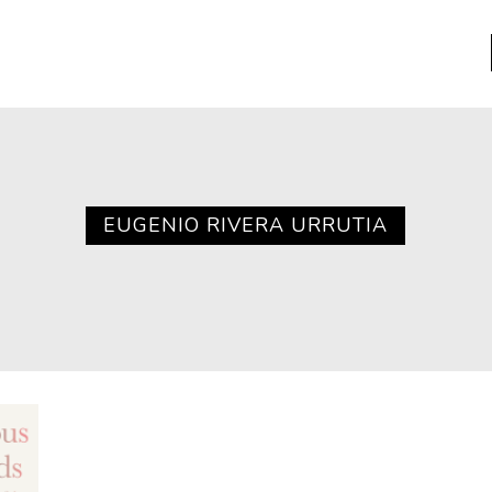
a
Libros usados
nario portátil de la literatura
EUGENIO RIVERA URRUTIA
a
Literatura
entos
Medioambiente
entos
Narrativas visuales
reserva
Pensamiento
ia
Pensamiento ilustrado
ia material de los libros
Personaje
as mentales
Personajes secundarios
Política