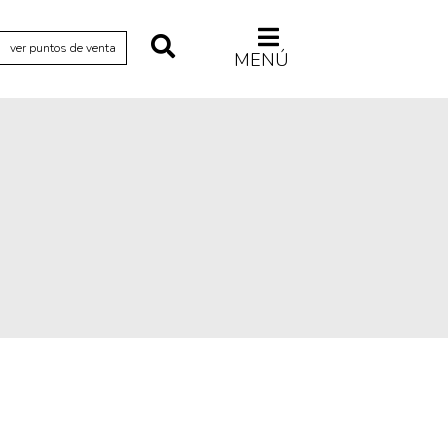
ver puntos de venta
MENÚ
Relecturas
Sociedad
Turismo accidental
Vidas paralelas
Voces y lecturas