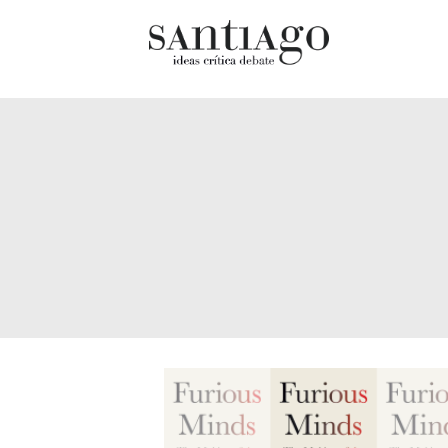
Cultur
Actualidad
Diccio
Archivo Cenfoto-UDP
chilen
Arquetipos de situación
Docum
Artes visuales
Fragm
Ciencia
Gran 
Cine y televisión
Histor
Ciudad
Histor
Cómics
Lagun
Críticas
Libros