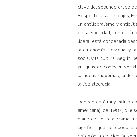
clave del segundo grupo d
Respecto a sus trabajos, Fi
un antiliberalismo y antielit
de la Sociedad, con el títu
liberal está condenada desd
la autonomía individual y l
social y la cultura. Según 
antiguas de cohesión social
las ideas modernas, la democ
la liberalocracia.
Deneen está muy influido p
americana), de 1987, que se
mano con el relativismo mor
significa que no queda es
reflexión a conciencia sob