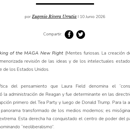
por
Eugenio Rivera Urrutia
I 10 Junio 2026
Compartir:
aking of the MAGA New Right
(Mentes furiosas. La creación 
rmenorizada revisión de las ideas y de los intelectuales estad
te de los Estados Unidos.
tica del pensamiento que Laura Field denomina el “conse
 la administración de Reagan y fue determinante en las directr
upción primero del Tea Party y luego de Donald Trump. Para la 
l panorama transformado de los medios modernos; es misógina
extrema. Esta derecha ha conquistado el centro de poder del par
ominando “neoliberalismo”.