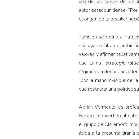
una de las causas del decl
autor estadounidense: “Por t
el origen de la peculiar no
También se refirió a Patri
subraya su falta de ambición
valores y afirmar taxativa
que llama “
strategic rall
régimen en decadencia dentr
“por la mano invisible de l
que restaurar una política su
Adrian Vermeule, es profes
Harvard, convertido al cat
el grupo de Claremont impul
ácida a la presunta tiranía