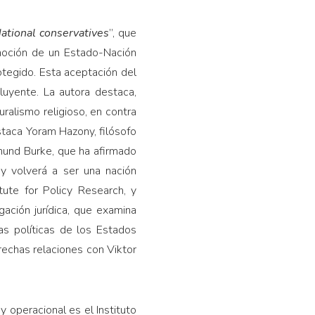
ational conservatives
”, que
“noción de un Estado-Nación
tegido. Esta aceptación del
uyente. La autora destaca,
ralismo religioso, en contra
estaca Yoram Hazony, filósofo
dmund Burke, que ha afirmado
y volverá a ser una nación
itute for Policy Research, y
igación jurídica, que examina
as políticas de los Estados
rechas relaciones con Viktor
 y operacional es el Instituto