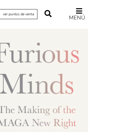
ver puntos de venta
MENÚ
Relecturas
Sociedad
Turismo accidental
Vidas paralelas
Voces y lecturas