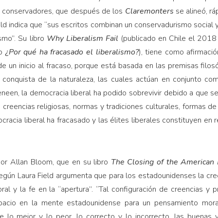
e conservadores, que después de los
Claremonters
se alineó, r
eld indica que “sus escritos combinan un conservadurismo social 
ismo”. Su libro
Why Liberalism Fail
(publicado en Chile el 2018 
lo
¿Por qué ha fracasado el liberalismo?
), tiene como afirmaci
e un inicio al fracaso, porque está basada en las premisas filos
a conquista de la naturaleza, las cuales actúan en conjunto co
Deneen, la democracia liberal ha podido sobrevivir debido a que
: creencias religiosas, normas y tradiciones culturales, formas 
racia liberal ha fracasado y las élites liberales constituyen en 
or Allan Bloom, que en su libro
The Closing of the American
gún Laura Field argumenta que para los estadounidenses la cree
al y la fe en la “apertura”. “Tal configuración de creencias y
pacio en la mente estadounidense para un pensamiento moral 
re lo mejor y lo peor, lo correcto y lo incorrecto, las buenas 