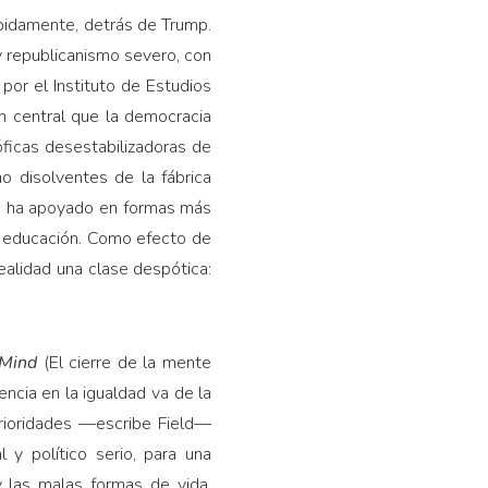
ápidamente, detrás de Trump.
y republicanismo severo, con
por el Instituto de Estudios
ón central que la democracia
óficas desestabilizadoras de
mo disolventes de la fábrica
 se ha apoyado en formas más
de educación. Como efecto de
realidad una clase despótica:
 Mind
(El cierre de la mente
ncia en la igualdad va de la
 prioridades —escribe Field—
y político serio, para una
y las malas formas de vida.