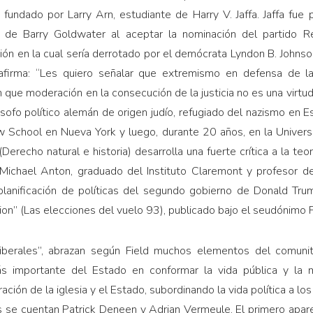
 fundado por Larry Arn, estudiante de Harry V. Jaffa. Jaffa fue
 de Barry Goldwater al aceptar la nominación del partido 
ón en la cual sería derrotado por el demócrata Lyndon B. Johnson
 afirma: “Les quiero señalar que extremismo en defensa de la 
que moderación en la consecución de la justicia no es una virtud”
sofo político alemán de origen judío, refugiado del nazismo en Es
w School en Nueva York y luego, durante 20 años, en la Universi
Derecho natural e historia) desarrolla una fuerte crítica a la teo
Michael Anton, graduado del Instituto Claremont y profesor del
planificación de políticas del segundo gobierno de Donald Tru
tion” (Las elecciones del vuelo 93), publicado bajo el seudónimo 
liberales”, abrazan según Field muchos elementos del comunita
 más importante del Estado en conformar la vida pública y la 
ción de la iglesia y el Estado, subordinando la vida política a los
es se cuentan Patrick Deneen y Adrian Vermeule. El primero apa