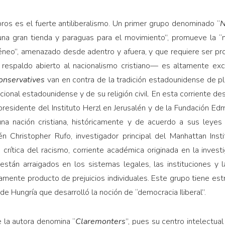
s es el fuerte antiliberalismo. Un primer grupo denominado “
N
“una gran tienda y paraguas para el movimiento”, promueve la 
neo”, amenazado desde adentro y afuera, y que requiere ser pro
respaldo abierto al nacionalismo cristiano— es altamente excl
onservatives
van en contra de la tradición estadounidense de plu
ional estadounidense y de su religión civil. En esta corriente d
 presidente del Instituto Herzl en Jerusalén y de la Fundación E
na nación cristiana, históricamente y de acuerdo a sus leyes 
én Christopher Rufo, investigador principal del Manhattan Inst
a crítica del racismo, corriente académica originada en la invest
están arraigados en los sistemas legales, las instituciones y l
camente producto de prejuicios individuales. Este grupo tiene est
 de Hungría que desarrolló la noción de “democracia Iliberal”.
 la autora denomina “
Claremonters
”, pues su centro intelectual