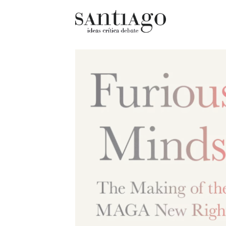
Cultur
Actualidad
Diccio
Archivo Cenfoto-UDP
chilen
Arquetipos de situación
Docum
Artes visuales
Fragm
Ciencia
Gran 
Cine y televisión
Histor
Ciudad
Histor
Cómics
Lagun
Críticas
Libros