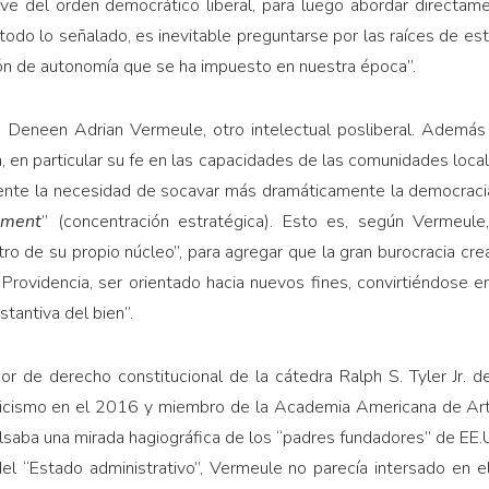
ive del orden democrático liberal, para luego abordar directam
odo lo señalado, es inevitable preguntarse por las raíces de esta
ción de autonomía que se ha impuesto en nuestra época”.
ck Deneen Adrian Vermeule, otro intelectual posliberal. Además
, en particular su fe en las capacidades de las comunidades local
mente la necesidad de socavar más dramáticamente la democracia 
iement
” (concentración estratégica). Esto es, según Vermeule
o de su propio núcleo”, para agregar que la gran burocracia cre
a Providencia, ser orientado hacia nuevos fines, convirtiéndose e
stantiva del bien”.
or de derecho constitucional de la cátedra Ralph S. Tyler Jr. 
olicismo en el 2016 y miembro de la Academia Americana de Art
saba una mirada hagiográfica de los “padres fundadores” de EE.UU
 del “Estado administrativo”, Vermeule no parecía intersado en e