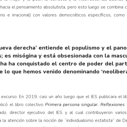
hacia el pensamiento absolutista, pero esto luego se combina
orio e irracional) con valores democráticos específicos, como
‘nueva derecha’ entiende el populismo y el pa
; es misógina y está obsesionada con la mascu
ha ha conquistado el centro de poder del part
de lo que hemos venido denominando ‘neolibera
excurso. En 2019, casi un año luego que el IES publicara el 
icó el libro colectivo
Primera persona singular. Reflexiones 
do, director ejecutivo del IES y al cual contribuyeron vario
a la atención sobre la noción de “individualismo estatista” de De