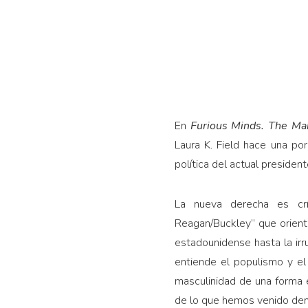
En
Furious Minds. The M
Laura K. Field hace una po
política del actual presiden
La nueva derecha es crí
Reagan/Buckley” que orientó
estadounidense hasta la irr
entiende el populismo y e
masculinidad de una forma 
de lo que hemos venido den