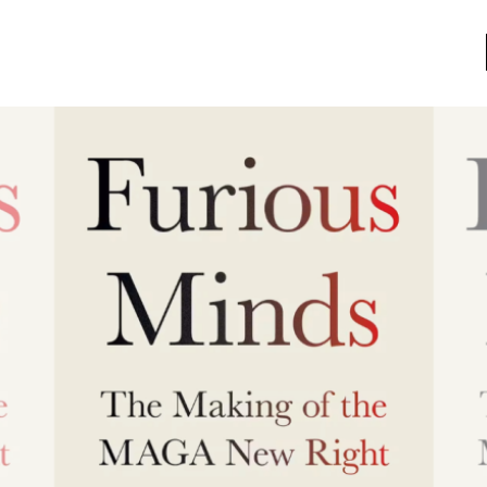
a
Libros usados
nario portátil de la literatura
a
Literatura
entos
Medioambiente
entos
Narrativas visuales
reserva
Pensamiento
ia
Pensamiento ilustrado
ia material de los libros
Personaje
as mentales
Personajes secundarios
Política