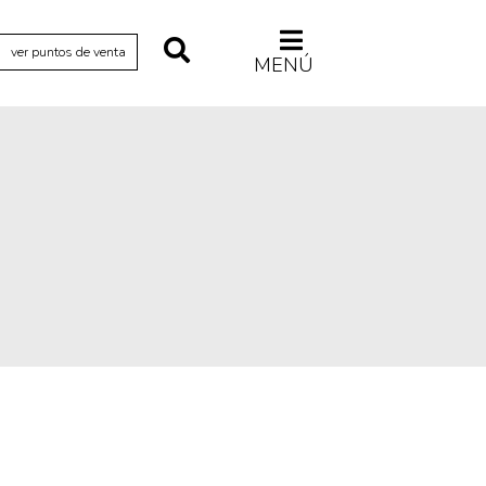
ver puntos de venta
MENÚ
Relecturas
Sociedad
Turismo accidental
Vidas paralelas
Voces y lecturas