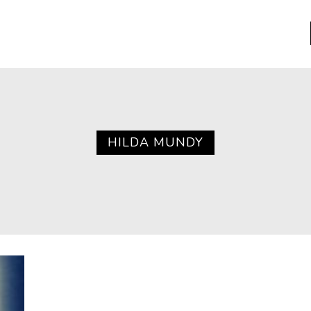
a
Libros usados
nario portátil de la literatura
HILDA MUNDY
a
Literatura
entos
Medioambiente
entos
Narrativas visuales
reserva
Pensamiento
ia
Pensamiento ilustrado
ia material de los libros
Personaje
as mentales
Personajes secundarios
Política