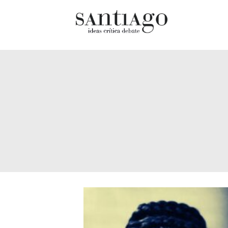
Cultur
Actualidad
Diccio
Archivo Cenfoto-UDP
chilen
Arquetipos de situación
Docum
Artes visuales
Fragm
Ciencia
Gran 
Cine y televisión
Histor
Ciudad
Histor
Cómics
Lagun
Críticas
Libros