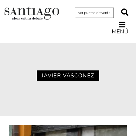
ver puntos de venta
MENÚ
Actualidad
Archivo Cenfoto-UDP
Arquetipos de situación
Artes visuales
JAVIER VÁSCONEZ
Ciencia
Cine y televisión
Ciudad
Cómics
Críticas