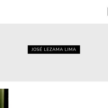
a
Libros usados
nario portátil de la literatura
JOSÉ LEZAMA LIMA
a
Literatura
entos
Medioambiente
entos
Narrativas visuales
reserva
Pensamiento
ia
Pensamiento ilustrado
ia material de los libros
Personaje
as mentales
Personajes secundarios
Política