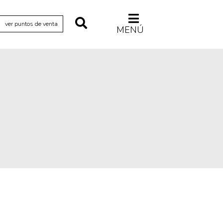
ver puntos de venta
MENÚ
Relecturas
Sociedad
Turismo accidental
Vidas paralelas
Voces y lecturas