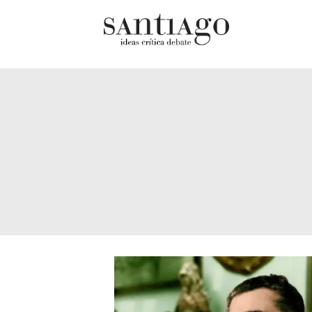
Cultur
Actualidad
Diccio
Archivo Cenfoto-UDP
chilen
Arquetipos de situación
Docum
Artes visuales
Fragm
Ciencia
Gran 
Cine y televisión
Histor
Ciudad
Histor
Cómics
Lagun
Críticas
Libros