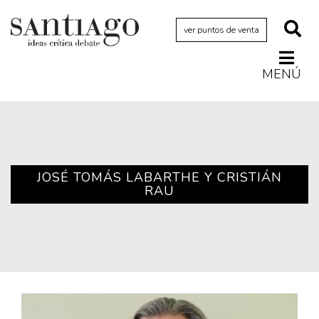
ver puntos de venta
MENÚ
Actualidad
Archivo Cenfoto-UDP
Arquetipos de situación
Artes visuales
JOSÉ TOMÁS LABARTHE Y CRISTIÁN
RAU
Ciencia
Cine y televisión
Ciudad
Cómics
Críticas