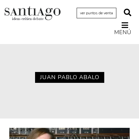
ver puntos de venta
MENÚ
Actualidad
Archivo Cenfoto-UDP
Arquetipos de situación
Artes visuales
JUAN PABLO ABALO
Ciencia
Cine y televisión
Ciudad
Cómics
Críticas