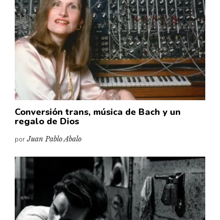
Cultura
Diccionario portátil de la literatura chilena
Documentos
Fragmentos
Gran reserva
Historia
Historia material de los libros
Lagunas mentales
Conversión trans, música de Bach y un
regalo de Dios
Libros
por
Juan Pablo Abalo
Libros usados
Literatura
Medioambiente
Narrativas visuales
Pensamiento