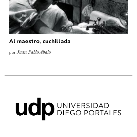
Pensamiento ilustrado
Personaje
Personajes secundarios
Política
Al maestro, cuchillada
Relecturas
por
Juan Pablo Abalo
Sociedad
Turismo accidental
Vidas paralelas
Voces y lecturas