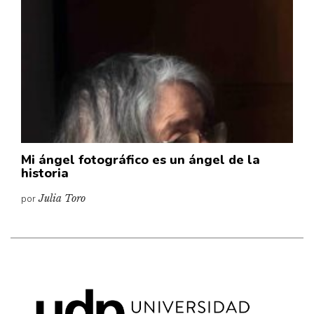
Cultura
Diccionario portátil de la literatura chilena
Documentos
Fragmentos
Gran reserva
Historia
Historia material de los libros
Lagunas mentales
Mi ángel fotográfico es un ángel de la
historia
Libros
por
Julia Toro
Libros usados
Literatura
Medioambiente
Narrativas visuales
Pensamiento