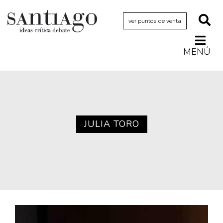
ver puntos de venta
MENÚ
Actualidad
Archivo Cenfoto-UDP
Arquetipos de situación
Artes visuales
JULIA TORO
Ciencia
Cine y televisión
Ciudad
Cómics
Críticas