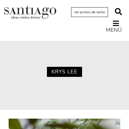
ver puntos de venta
MENÚ
Actualidad
Archivo Cenfoto-UDP
Arquetipos de situación
Artes visuales
KRYS LEE
Ciencia
Cine y televisión
Ciudad
Cómics
Críticas