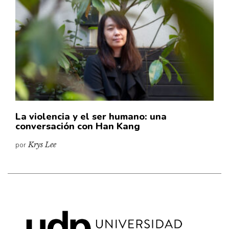
Cultura
Diccionario portátil de la literatura chilena
Documentos
Fragmentos
Gran reserva
Historia
Historia material de los libros
Lagunas mentales
La violencia y el ser humano: una
conversación con Han Kang
Libros
por
Krys Lee
Libros usados
Literatura
Medioambiente
Narrativas visuales
Pensamiento