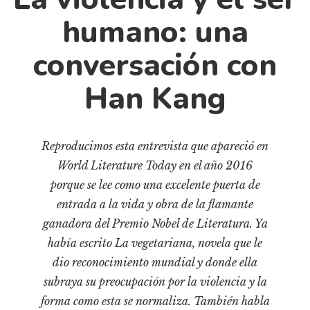
Cultura
humano: una
Diccionario portátil de la literatura chilena
Documentos
conversación con
Fragmentos
Han Kang
Gran reserva
Historia
Historia material de los libros
Reproducimos esta entrevista que apareció en
Lagunas mentales
World Literature Today en el año 2016
Libros
porque se lee como una excelente puerta de
entrada a la vida y obra de la flamante
Libros usados
ganadora del Premio Nobel de Literatura. Ya
Literatura
había escrito La vegetariana, novela que le
Medioambiente
dio reconocimiento mundial y donde ella
Narrativas visuales
subraya su preocupación por la violencia y la
Pensamiento
forma como esta se normaliza. También habla