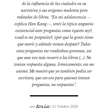
Pensamiento ilustrado
de la influencia de las ciudades en su
narrativa y sus orígenes modestos pero
Personaje
rodeados de libros. “En mi adolescencia —
Personajes secundarios
explica Han Kang—, sentí la típica angustia
Política
existencial ante preguntas como ¿quién soy?,
Relecturas
¿cuál es mi propósito?, ¿por qué la gente tiene
Sociedad
que morir y adónde vamos después? Todas
estas preguntas me resultaban gravosas, así
Turismo accidental
que una vez más recurrí a los libros (…). No
Vidas paralelas
tenían respuesta alguna. Irónicamente, eso me
Voces y lecturas
animó. Me mostró que yo también podía ser
escritora, que eso era para quienes tenían
preguntas, no respuestas”.
por
Krys Lee
I 11 Octubre 2024