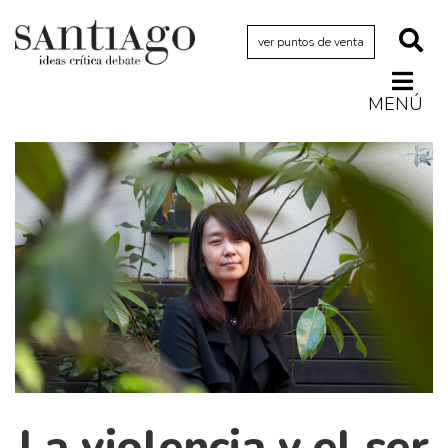
ver puntos de venta
MENÚ
Actualidad
Archivo Cenfoto-UDP
Arquetipos de situación
Artes visuales
Ciencia
Cine y televisión
Ciudad
Cómics
Críticas
La violencia y el ser