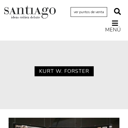
ver puntos de venta
MENÚ
Actualidad
Archivo Cenfoto-UDP
Arquetipos de situación
Artes visuales
KURT W. FORSTER
Ciencia
Cine y televisión
Ciudad
Cómics
Críticas