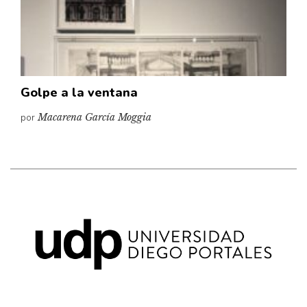
Pensamiento ilustrado
Personaje
Personajes secundarios
Política
Golpe a la ventana
Relecturas
por
Macarena García Moggia
Sociedad
Turismo accidental
Vidas paralelas
Voces y lecturas