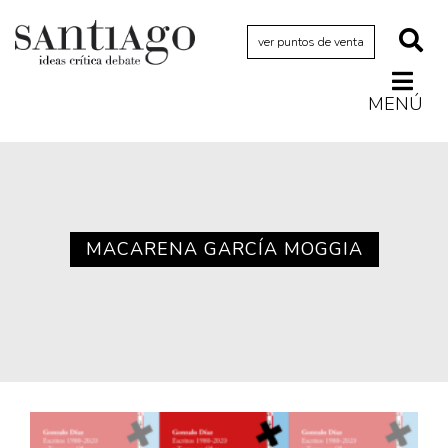
ver puntos de venta
MENÚ
Actualidad
Archivo Cenfoto-UDP
Arquetipos de situación
Artes visuales
MACARENA GARCÍA MOGGIA
Ciencia
Cine y televisión
Ciudad
Cómics
Críticas