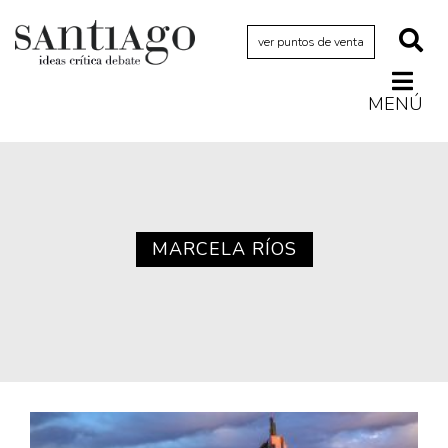
ver puntos de venta
MENÚ
Actualidad
Archivo Cenfoto-UDP
Arquetipos de situación
Artes visuales
MARCELA RÍOS
Ciencia
Cine y televisión
Ciudad
Cómics
Críticas