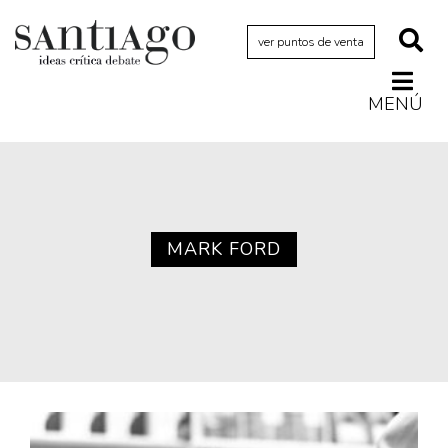
ver puntos de venta
MENÚ
Actualidad
Archivo Cenfoto-UDP
Arquetipos de situación
Artes visuales
MARK FORD
Ciencia
Cine y televisión
Ciudad
Cómics
Críticas