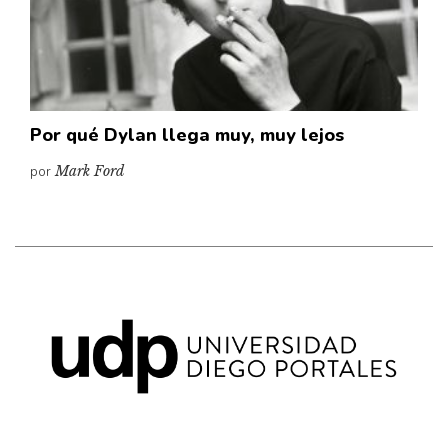
Pensamiento ilustrado
Personaje
Personajes secundarios
Política
Por qué Dylan llega muy, muy lejos
Relecturas
por
Mark Ford
Sociedad
Turismo accidental
Vidas paralelas
Voces y lecturas