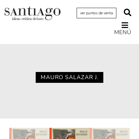
ver puntos de venta
MENÚ
Actualidad
Archivo Cenfoto-UDP
Arquetipos de situación
Artes visuales
MAURO SALAZAR J.
Ciencia
Cine y televisión
Ciudad
Cómics
Críticas