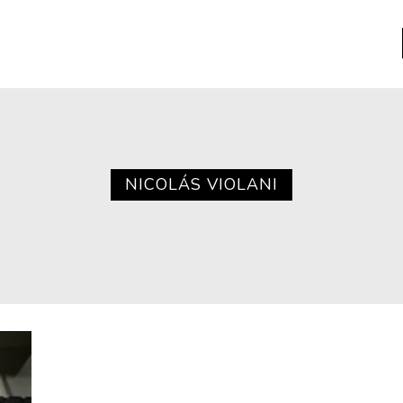
a
Libros usados
nario portátil de la literatura
NICOLÁS VIOLANI
a
Literatura
entos
Medioambiente
entos
Narrativas visuales
reserva
Pensamiento
ia
Pensamiento ilustrado
ia material de los libros
Personaje
as mentales
Personajes secundarios
Política