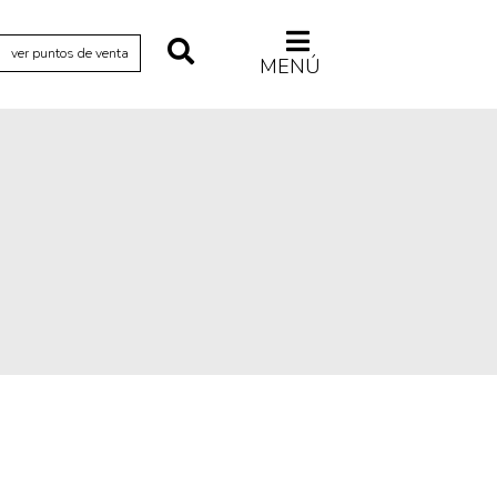
ver puntos de venta
MENÚ
Relecturas
Sociedad
Turismo accidental
Vidas paralelas
Voces y lecturas