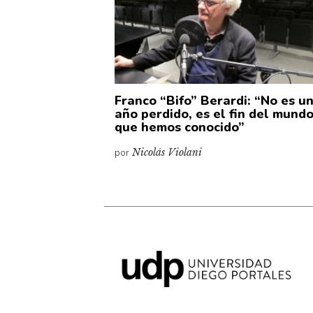
Franco “Bifo” Berardi: “No es u
año perdido, es el fin del mund
que hemos conocido”
por
Nicolás Violani