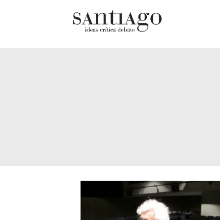
Cultur
Actualidad
Diccio
Archivo Cenfoto-UDP
chilen
Arquetipos de situación
Docum
Artes visuales
Fragm
Ciencia
Gran 
Cine y televisión
Histor
Ciudad
Histor
Cómics
Lagun
Críticas
Libros