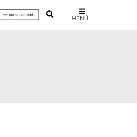
ver puntos de venta
MENÚ
Relecturas
Sociedad
Turismo accidental
Vidas paralelas
Voces y lecturas