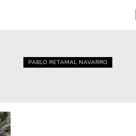
a
Libros usados
nario portátil de la literatura
PABLO RETAMAL NAVARRO
a
Literatura
entos
Medioambiente
entos
Narrativas visuales
reserva
Pensamiento
ia
Pensamiento ilustrado
ia material de los libros
Personaje
as mentales
Personajes secundarios
Política