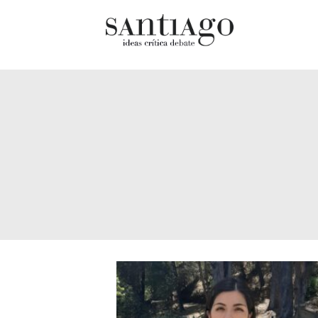
Cultur
Actualidad
Diccio
Archivo Cenfoto-UDP
chilen
Arquetipos de situación
Docum
Artes visuales
Fragm
Ciencia
Gran 
Cine y televisión
Histor
Ciudad
Histor
Cómics
Lagun
Críticas
Libros