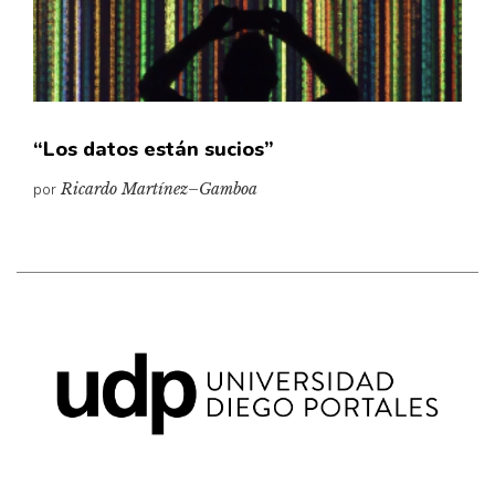
Pensamiento ilustrado
Personaje
Personajes secundarios
Política
“Los datos están sucios”
Relecturas
por
Ricardo Martínez–Gamboa
Sociedad
Turismo accidental
Vidas paralelas
Voces y lecturas