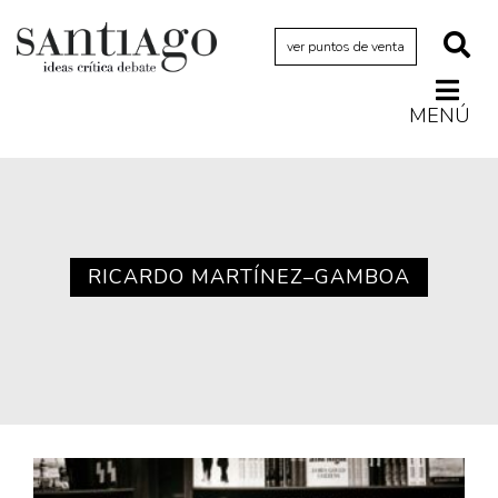
ver puntos de venta
MENÚ
Actualidad
Archivo Cenfoto-UDP
Arquetipos de situación
Artes visuales
RICARDO MARTÍNEZ–GAMBOA
Ciencia
Cine y televisión
Ciudad
Cómics
Críticas