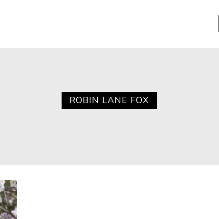
a
Libros usados
nario portátil de la literatura
ROBIN LANE FOX
a
Literatura
entos
Medioambiente
entos
Narrativas visuales
reserva
Pensamiento
ia
Pensamiento ilustrado
ia material de los libros
Personaje
as mentales
Personajes secundarios
Política