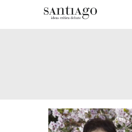
Cultur
Actualidad
Diccio
Archivo Cenfoto-UDP
chilen
Arquetipos de situación
Docum
Artes visuales
Fragm
Ciencia
Gran 
Cine y televisión
Histor
Ciudad
Histor
Cómics
Lagun
Críticas
Libros