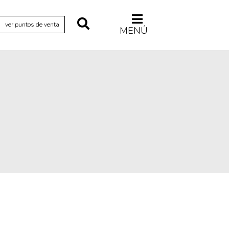
ver puntos de venta
MENÚ
Relecturas
Sociedad
Turismo accidental
Vidas paralelas
Voces y lecturas