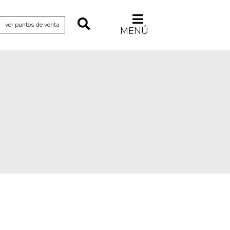
ver puntos de venta
MENÚ
Relecturas
Sociedad
Turismo accidental
Vidas paralelas
Voces y lecturas