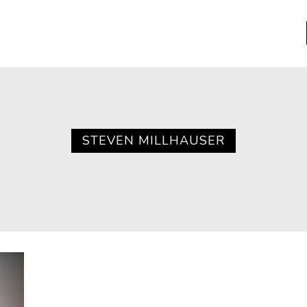
a
Libros usados
nario portátil de la literatura
STEVEN MILLHAUSER
a
Literatura
entos
Medioambiente
entos
Narrativas visuales
reserva
Pensamiento
ia
Pensamiento ilustrado
ia material de los libros
Personaje
as mentales
Personajes secundarios
Política