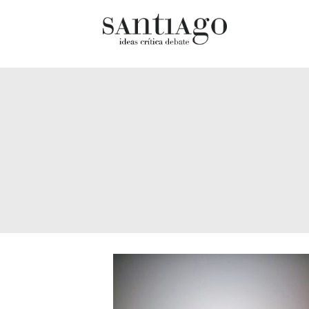
Cultur
Actualidad
Diccio
Archivo Cenfoto-UDP
chilen
Arquetipos de situación
Docum
Artes visuales
Fragm
Ciencia
Gran 
Cine y televisión
Histor
Ciudad
Histor
Cómics
Lagun
Críticas
Libros