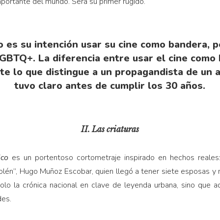
mportante del mundo. Será su primer rugido.
o es su intención usar su cine como bandera, p
 LGBTQ+. La diferencia entre usar el cine como
e lo que distingue a un propagandista de un a
tuvo claro antes de cumplir los 30 años.
II. Las criaturas
ico
es un portentoso cortometraje inspirado en hechos reales: 
lén”, Hugo Muñoz Escobar, quien llegó a tener siete esposas y 
solo la crónica nacional en clave de leyenda urbana, sino que a
es.