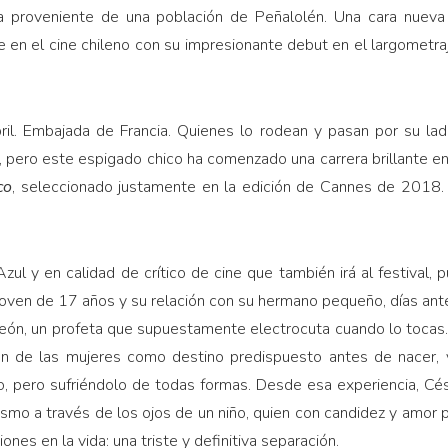
a proveniente de una población de Peñalolén. Una cara nuev
e en el cine chileno con su impresionante debut en el largometr
il. Embajada de Francia. Quienes lo rodean y pasan por su la
pero este espigado chico ha comenzado una carrera brillante en
co
, seleccionado justamente en la edición de Cannes de 2018.
zul y en calidad de crítico de cine que también irá al festival,
a joven de 17 años y su relación con su hermano pequeño, días an
eón, un profeta que supuestamente electrocuta cuando lo tocas.
ión de las mujeres como destino predispuesto antes de nacer, 
o, pero sufriéndolo de todas formas. Desde esa experiencia, Cés
smo a través de los ojos de un niño, quien con candidez y amor 
nes en la vida: una triste y definitiva separación.