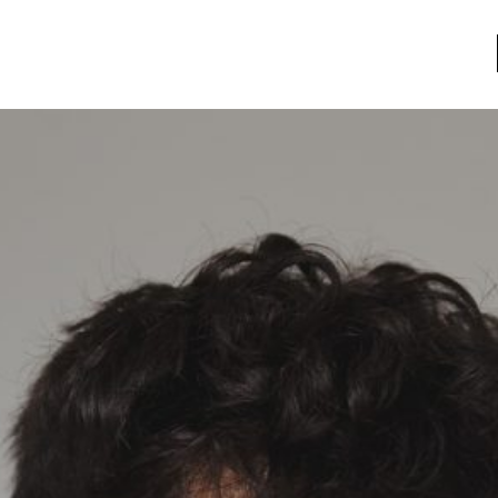
a
Libros usados
nario portátil de la literatura
a
Literatura
entos
Medioambiente
entos
Narrativas visuales
reserva
Pensamiento
ia
Pensamiento ilustrado
ia material de los libros
Personaje
as mentales
Personajes secundarios
Política