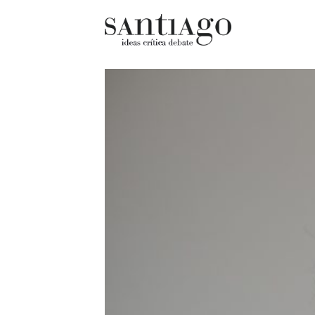
Cultur
Actualidad
Diccio
Archivo Cenfoto-UDP
chilen
Arquetipos de situación
Docum
Artes visuales
Fragm
Ciencia
Gran 
Cine y televisión
Histor
Ciudad
Histor
Cómics
Lagun
Críticas
Libros