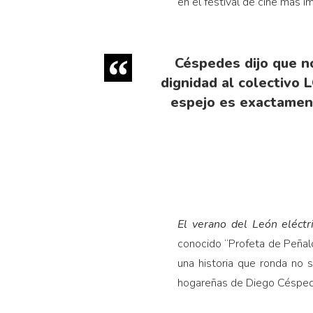
en el festival de cine más i
Céspedes dijo que n
dignidad al colectivo
espejo es exactament
El verano del León eléctr
conocido “Profeta de Peñalo
una historia que ronda no 
hogareñas de Diego Césped