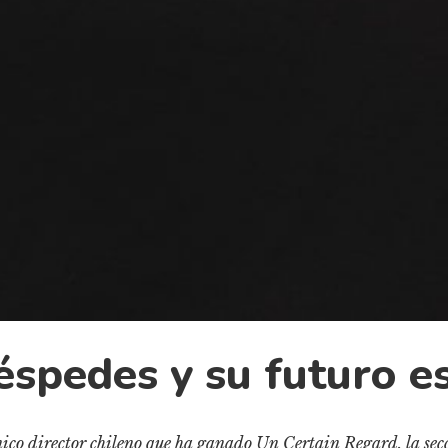
éspedes y su futuro e
único director chileno que ha ganado Un Certain Regard, la se