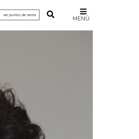
ver puntos de venta
MENÚ
Relecturas
Sociedad
Turismo accidental
Vidas paralelas
Voces y lecturas