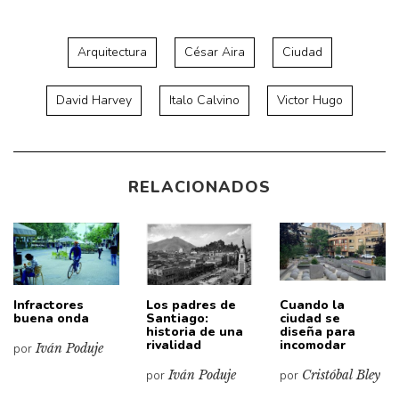
Arquitectura
César Aira
Ciudad
David Harvey
Italo Calvino
Victor Hugo
RELACIONADOS
Infractores
Los padres de
Cuando la
buena onda
Santiago:
ciudad se
historia de una
diseña para
rivalidad
incomodar
por
Iván Poduje
por
Iván Poduje
por
Cristóbal Bley