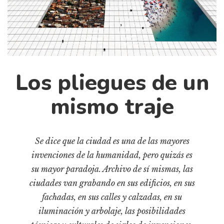
Cultura
Diccionario portátil de la literatura chilena
Documentos
Fragmentos
Gran reserva
Los pliegues de un
Historia
Historia material de los libros
mismo traje
Lagunas mentales
Libros
Se dice que la ciudad es una de las mayores
Libros usados
invenciones de la humanidad, pero quizás es
Literatura
su mayor paradoja. Archivo de sí mismas, las
Medioambiente
ciudades van grabando en sus edificios, en sus
fachadas, en sus calles y calzadas, en su
Narrativas visuales
iluminación y arbolaje, las posibilidades
Pensamiento