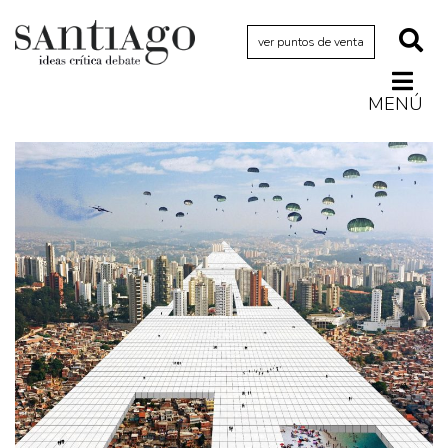
ver puntos de venta
MENÚ
Actualidad
Archivo Cenfoto-UDP
Arquetipos de situación
Artes visuales
Ciencia
Cine y televisión
Ciudad
Cómics
Críticas