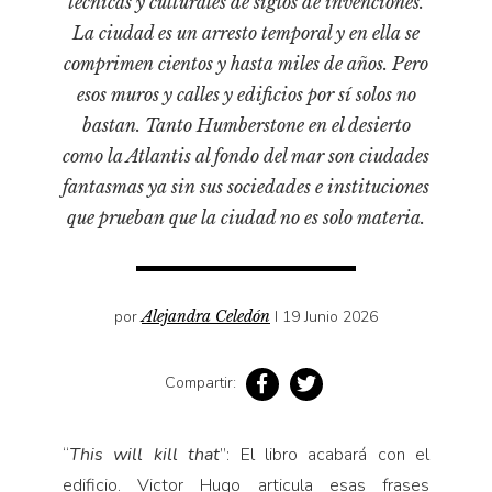
técnicas y culturales de siglos de invenciones.
Pensamiento ilustrado
La ciudad es un arresto temporal y en ella se
Personaje
comprimen cientos y hasta miles de años. Pero
Personajes secundarios
esos muros y calles y edificios por sí solos no
Política
bastan. Tanto Humberstone en el desierto
como la Atlantis al fondo del mar son ciudades
Relecturas
fantasmas ya sin sus sociedades e instituciones
Sociedad
que prueban que la ciudad no es solo materia.
Turismo accidental
Vidas paralelas
Voces y lecturas
por
Alejandra Celedón
I 19 Junio 2026
Compartir:
“
This will kill that
”: El libro acabará con el
edificio. Victor Hugo articula esas frases