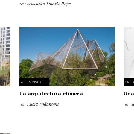
por
Sebastián Duarte Rojas
ARTES VISUALES
CRÍT
La arquitectura efímera
Una
por
Lucía Vodanovic
por
J