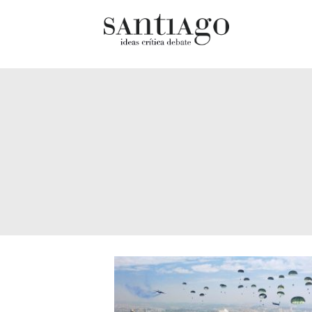
Cultur
Actualidad
Diccio
Archivo Cenfoto-UDP
chilen
Arquetipos de situación
Docum
Artes visuales
Fragm
Ciencia
Gran 
Cine y televisión
Histor
Ciudad
Histor
Cómics
Lagun
Críticas
Libros