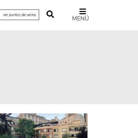
ver puntos de venta
MENÚ
Relecturas
Sociedad
Turismo accidental
Vidas paralelas
Voces y lecturas