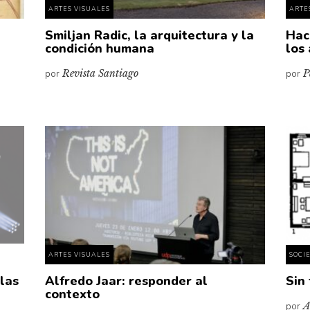
ARTES VISUALES
ARTE
Smiljan Radic, la arquitectura y la
Hac
condición humana
los
por
Revista Santiago
por
P
ARTES VISUALES
SOCI
 las
Alfredo Jaar: responder al
Sin 
contexto
por
A