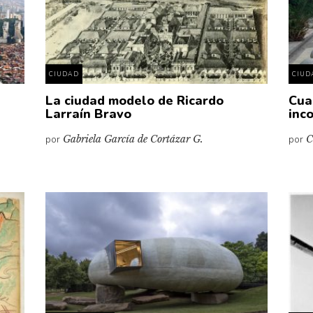
CIUDAD
CIUD
La ciudad modelo de Ricardo
Cua
Larraín Bravo
inc
por
Gabriela García de Cortázar G.
por
C