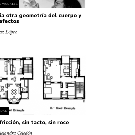
S VISUALES
ia otra geometría del cuerpo y
 afectos
az López
EDAD
fricción, sin tacto, sin roce
lejandra Celedón