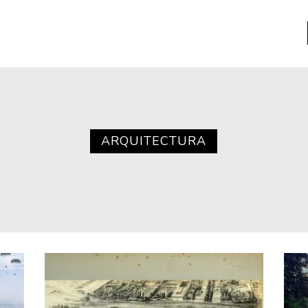
a
Libros usados
nario portátil de la literatura
ARQUITECTURA
a
Literatura
entos
Medioambiente
entos
Narrativas visuales
reserva
Pensamiento
ia
Pensamiento ilustrado
ia material de los libros
Personaje
as mentales
Personajes secundarios
Política