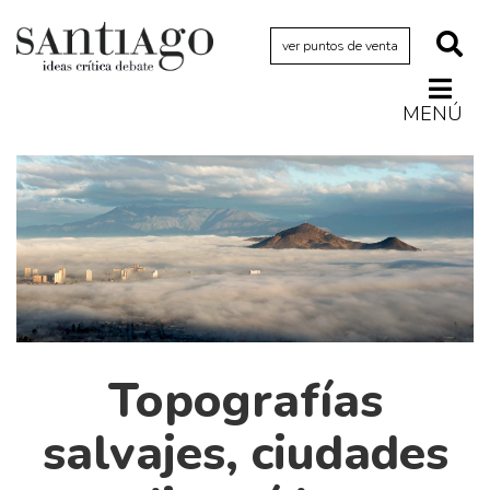
ver puntos de venta
MENÚ
Actualidad
Archivo Cenfoto-UDP
Arquetipos de situación
Artes visuales
Ciencia
Cine y televisión
Ciudad
Topografías
Cómics
salvajes, ciudades
Críticas