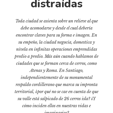
distraídas
Cultura
Diccionario portátil de la literatura chilena
Documentos
Toda ciudad se asienta sobre un relieve al que
Fragmentos
debe acomodarse y desde el cual debería
Gran reserva
encontrar claves para su forma e imagen. En
Historia
su empeño, la ciudad negocia, domestica y
Historia material de los libros
nivela en infinitas operaciones emprendidas
predio a predio. Más aún cuando hablamos de
Lagunas mentales
ciudades que se forman cerca de cerros, como
Libros
Atenas y Roma. En Santiago,
Libros usados
independientemente de su monumental
Literatura
respaldo cordillerano que marca su impronta
Medioambiente
territorial, ¿por qué no se cae en cuenta de que
su valle está salpicado de 26 cerros isla? ¿Y
Narrativas visuales
cómo inciden ellos en nuestras vidas e
Pensamiento
imaginarios?