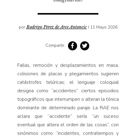
Pensamiento ilustrado
Personaje
Personajes secundarios
por
Rodrigo Pérez de Arce Antoncic
I 11 Mayo 2026
Política
Relecturas
Compartir:
Sociedad
Turismo accidental
Fallas, remoción y desplazamientos en masa,
colisiones de placas y plegamientos sugieren
Vidas paralelas
catástrofes telúricas; el lenguaje coloquial
Voces y lecturas
designa como “accidentes” ciertos episodios
topográficos que interrumpen o alteran la tónica
dominante de determinado paraje. La RAE nos
aclara que “accidente” sería “un suceso
eventual que altera el orden de las cosas”, con
sinónimos como “incidentes, contratiempos y