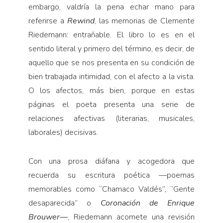
Pensamiento ilustrado
embargo, valdría la pena echar mano para
referirse a
Rewind
, las memorias de Clemente
Personaje
Riedemann: entrañable. El libro lo es en el
Personajes secundarios
sentido literal y primero del término, es decir, de
Política
aquello que se nos presenta en su condición de
Relecturas
bien trabajada intimidad, con el afecto a la vista.
Sociedad
O los afectos, más bien, porque en estas
páginas el poeta presenta una serie de
Turismo accidental
relaciones afectivas (literarias, musicales,
Vidas paralelas
laborales) decisivas.
Voces y lecturas
Con una prosa diáfana y acogedora que
recuerda su escritura poética —poemas
memorables como “Chamaco Valdés”, “Gente
desaparecida” o
Coronación de Enrique
Brouwer—
, Riedemann acomete una revisión