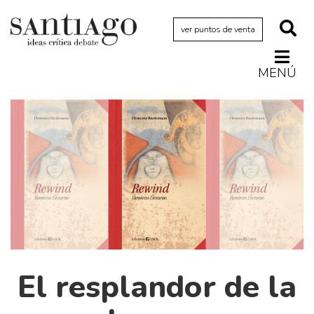
ver puntos de venta
MENÚ
Actualidad
Archivo Cenfoto-UDP
Arquetipos de situación
Artes visuales
Ciencia
Cine y televisión
Ciudad
Cómics
El resplandor de la
Críticas