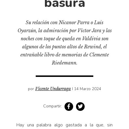
basura
Cultura
Diccionario portátil de la literatura chilena
Documentos
Su relación con Nicanor Parra o Luis
Fragmentos
Oyarzún, la admiración por Víctor Jara y las
Gran reserva
noches con toque de queda en Valdivia son
Historia
algunos de los puntos altos de Rewind, el
entrañable libro de memorias de Clemente
Historia material de los libros
Riedemann.
Lagunas mentales
Libros
Libros usados
por
Vicente Undurraga
I 14 Marzo 2024
Literatura
Medioambiente
Compartir:
Narrativas visuales
Pensamiento
Hay una palabra algo gastada a la que, sin