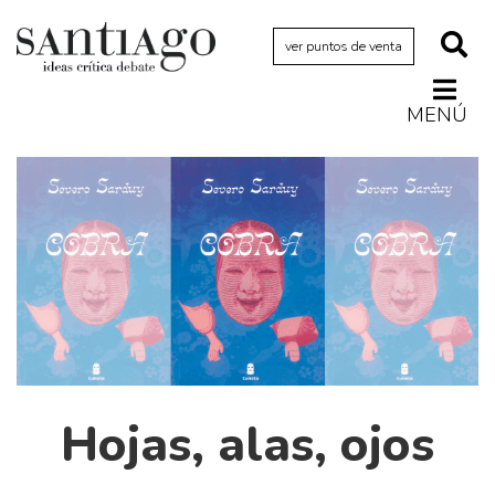
ver puntos de venta
MENÚ
Actualidad
Archivo Cenfoto-UDP
Arquetipos de situación
Artes visuales
Ciencia
Cine y televisión
Ciudad
Cómics
Hojas, alas, ojos
Críticas