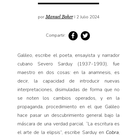
Cultura
Diccionario portátil de la literatura chilena
por
Manuel Boher
I 2 Julio 2024
Documentos
Fragmentos
Compartir:
Gran reserva
Historia
Galileo, escribe el poeta, ensayista y narrador
Historia material de los libros
cubano Severo Sarduy (1937-1993), fue
Lagunas mentales
maestro en dos cosas: en la anamnesis, es
Libros
decir, la capacidad de introducir nuevas
interpretaciones, disimuladas de forma que no
Libros usados
se noten los cambios operados, y en la
Literatura
propaganda, procedimiento en el que Galileo
Medioambiente
hace pasar un descubrimiento general bajo la
Narrativas visuales
máscara de una verdad parcial. “La escritura es
Pensamiento
el arte de la elipsis”, escribe Sarduy en
Cobra
,