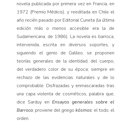
Pensamiento ilustrado
novela publicada por primera vez en Francia, en
1972 (Premio Médicis), y reeditada en Chile el
Personaje
año recién pasado por Editorial Cuneta (la última
Personajes secundarios
edición más o menos accesible era la de
Política
Sudamericana, de 1986). La novela es barroca,
Relecturas
intervenida, escrita en diversos soportes, y
siguiendo el genio de Galileo, se proponen
Sociedad
teorías generales de la identidad, del cuerpo,
Turismo accidental
del verdadero color de su época; siempre en
Vidas paralelas
rechazo de las evidencias naturales y de lo
Voces y lecturas
comprobable. Disfrazadas y enmascaradas tras
una capa violenta de cosméticos, palabra que,
dice Sarduy en
Ensayos generales sobre el
Barroco
, proviene del griego
kósmos
: el todo, el
orden.