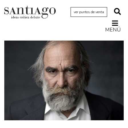
ver puntos de venta
MENÚ
Actualidad
Archivo Cenfoto-UDP
Arquetipos de situación
Artes visuales
Ciencia
Cine y televisión
Ciudad
Cómics
Críticas