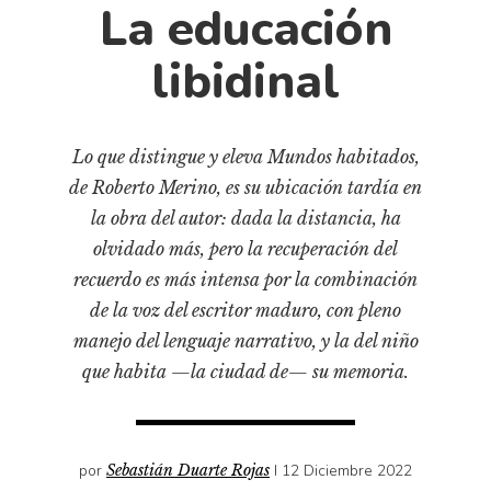
Cultura
La educación
Diccionario portátil de la literatura chilena
libidinal
Documentos
Fragmentos
Gran reserva
Lo que distingue y eleva Mundos habitados,
Historia
de Roberto Merino, es su ubicación tardía en
Historia material de los libros
la obra del autor: dada la distancia, ha
Lagunas mentales
olvidado más, pero la recuperación del
recuerdo es más intensa por la combinación
Libros
de la voz del escritor maduro, con pleno
Libros usados
manejo del lenguaje narrativo, y la del niño
Literatura
que habita —la ciudad de— su memoria.
Medioambiente
Narrativas visuales
Pensamiento
por
Sebastián Duarte Rojas
I 12 Diciembre 2022