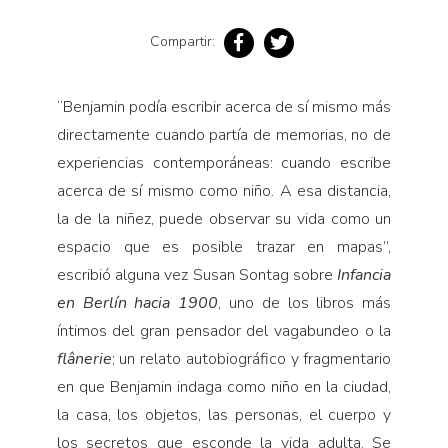
Pensamiento ilustrado
Compartir:
Personaje
Personajes secundarios
“
Benjamin podía escribir acerca de sí mismo más
Política
directamente cuando partía de memorias, no de
Relecturas
experiencias contemporáneas: cuando escribe
Sociedad
acerca de sí mismo como niño. A esa distancia,
Turismo accidental
la de la niñez, puede observar su vida como un
Vidas paralelas
espacio que es posible trazar en mapas”,
escribió alguna vez Susan Sontag sobre
Infancia
Voces y lecturas
en Berlín hacia 1900
, uno de los libros más
íntimos del gran pensador del vagabundeo o la
flânerie
; un relato autobiográfico y fragmentario
en que Benjamin indaga como niño en la ciudad,
la casa, los objetos, las personas, el cuerpo y
los secretos que esconde la vida adulta. Se