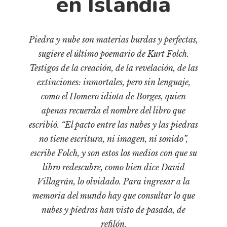
en Islandia
Cultura
Diccionario portátil de la literatura chilena
Documentos
Piedra y nube son materias burdas y perfectas,
Fragmentos
sugiere el último poemario de Kurt Folch.
Gran reserva
Testigos de la creación, de la revelación, de las
Historia
extinciones: inmortales, pero sin lenguaje,
como el Homero idiota de Borges, quien
Historia material de los libros
apenas recuerda el nombre del libro que
Lagunas mentales
escribió. “El pacto entre las nubes y las piedras
Libros
no tiene escritura, ni imagen, ni sonido”,
Libros usados
escribe Folch, y son estos los medios con que su
libro redescubre, como bien dice David
Literatura
Villagrán, lo olvidado. Para ingresar a la
Medioambiente
memoria del mundo hay que consultar lo que
Narrativas visuales
nubes y piedras han visto de pasada, de
Pensamiento
refilón.