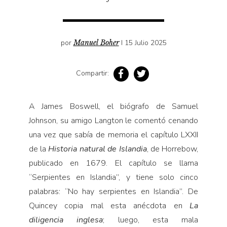
Pensamiento ilustrado
Personaje
Personajes secundarios
por
Manuel Boher
I 15 Julio 2025
Política
Compartir:
Relecturas
Sociedad
A James Boswell, el biógrafo de Samuel
Turismo accidental
Johnson, su amigo Langton le comentó cenando
Vidas paralelas
una vez que sabía de memoria el capítulo LXXII
Voces y lecturas
de la
Historia natural de Islandia
, de Horrebow,
publicado en 1679. El capítulo se llama
“Serpientes en Islandia”, y tiene solo cinco
palabras: “No hay serpientes en Islandia”. De
Quincey copia mal esta anécdota en
La
diligencia inglesa
; luego, esta mala