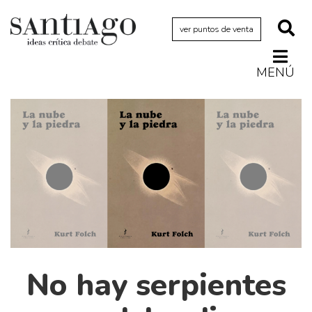
ver puntos de venta
MENÚ
Actualidad
Archivo Cenfoto-UDP
Arquetipos de situación
Artes visuales
Ciencia
Cine y televisión
Ciudad
Cómics
No hay serpientes
Críticas