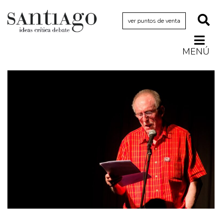
ver puntos de venta
MENÚ
Actualidad
Archivo Cenfoto-UDP
Arquetipos de situación
Artes visuales
Ciencia
Cine y televisión
Ciudad
Cómics
Críticas