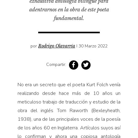
exhaustiva antología bilingüe para
Pensamiento ilustrado
adentrarnos en la obra de este poeta
Personaje
fundamental.
Personajes secundarios
Política
Relecturas
por
Rodrigo Olavarría
I 30 Marzo 2022
Sociedad
Compartir:
Turismo accidental
Vidas paralelas
No era un secreto que el poeta Kurt Folch venía
Voces y lecturas
realizando desde hace más de 10 años un
meticuloso trabajo de traducción y estudio de la
obra del inglés Tom Raworth (Bexleyheath,
1938), una de las principales voces de la poesía
de los años 60 en Inglaterra. Artículos suyos así
lo confirman y ahora una copiosa antología