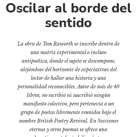
Cultura
Oscilar al borde del
Diccionario portátil de la literatura chilena
sentido
Documentos
Fragmentos
Gran reserva
La obra de Tom Raworth se inscribe dentro de
Historia
una matriz experimental o incluso
Historia material de los libros
antipoética, donde el sujeto se descompone,
Lagunas mentales
alejándose del horizonte de expectativas del
lector de hallar una historia y una
Libros
personalidad reconocibles. Autor de más de 40
Libros usados
libros, no escribió ni suscribió ningún
Literatura
manifiesto colectivo, pero pertenecía a un
Medioambiente
grupo de poetas libremente reunidos bajo el
nombre British Poetry Revival. En Secciones
Narrativas visuales
eternas y otros poemas se ofrece una
Pensamiento