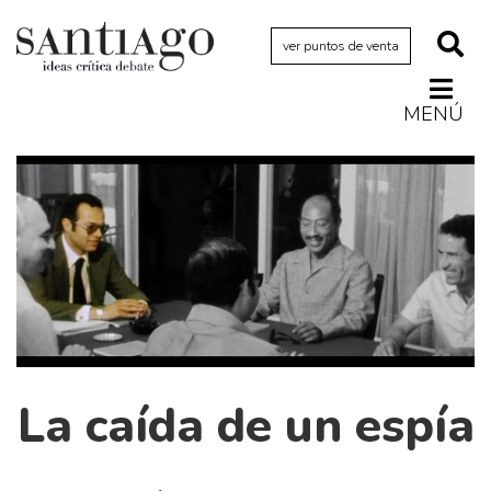
ver puntos de venta
MENÚ
Actualidad
Archivo Cenfoto-UDP
Arquetipos de situación
Artes visuales
Ciencia
Cine y televisión
Ciudad
La caída de un espía
Cómics
Críticas