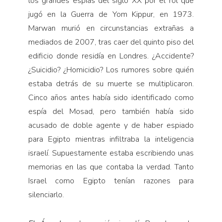
los grandes espías del siglo XX por el rol que
Pensamiento ilustrado
jugó en la Guerra de Yom Kippur, en 1973.
Personaje
Marwan murió en circunstancias extrañas a
Personajes secundarios
mediados de 2007, tras caer del quinto piso del
Política
edificio donde residía en Londres. ¿Accidente?
¿Suicidio? ¿Homicidio? Los rumores sobre quién
Relecturas
estaba detrás de su muerte se multiplicaron.
Sociedad
Cinco años antes había sido identificado como
Turismo accidental
espía del Mosad, pero también había sido
Vidas paralelas
acusado de doble agente y de haber espiado
Voces y lecturas
para Egipto mientras infiltraba la inteligencia
israelí. Supuestamente estaba escribiendo unas
memorias en las que contaba la verdad. Tanto
Israel como Egipto tenían razones para
silenciarlo.