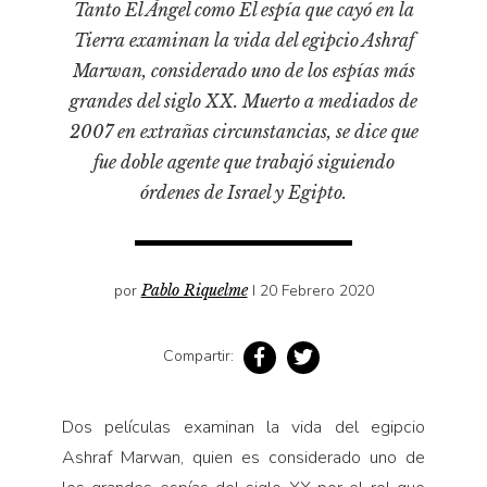
Cultura
Tanto El Ángel como El espía que cayó en la
Diccionario portátil de la literatura chilena
Tierra examinan la vida del egipcio Ashraf
Documentos
Marwan, considerado uno de los espías más
grandes del siglo XX. Muerto a mediados de
Fragmentos
2007 en extrañas circunstancias, se dice que
Gran reserva
fue doble agente que trabajó siguiendo
Historia
órdenes de Israel y Egipto.
Historia material de los libros
Lagunas mentales
Libros
por
Pablo Riquelme
I 20 Febrero 2020
Libros usados
Compartir:
Literatura
Medioambiente
Dos películas examinan la vida del egipcio
Narrativas visuales
Ashraf Marwan, quien es considerado uno de
Pensamiento