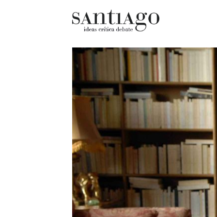
Cultur
Actualidad
Diccio
Archivo Cenfoto-UDP
chilen
Arquetipos de situación
Docum
Artes visuales
Fragm
Ciencia
Gran 
Cine y televisión
Histor
Ciudad
Histor
Cómics
Lagun
Críticas
Libros