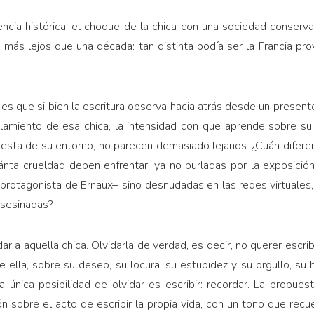
ncia histórica: el choque de la chica con una sociedad conservado
ás lejos que una década: tan distinta podía ser la Francia pr
 es que si bien la escritura observa hacia atrás desde un present
slamiento de esa chica, la intensidad con que aprende sobre s
uesta de su entorno, no parecen demasiado lejanos. ¿Cuán diferent
nta crueldad deben enfrentar, ya no burladas por la exposición
 protagonista de Ernaux–, sino desnudadas en las redes virtuales
asesinadas?
ar a aquella chica. Olvidarla de verdad, es decir, no querer escri
 ella, sobre su deseo, su locura, su estupidez y su orgullo, su
 única posibilidad de olvidar es escribir: recordar. La propue
ón sobre el acto de escribir la propia vida, con un tono que recu