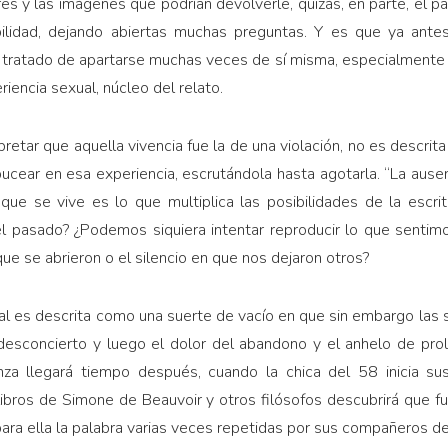
res y las imágenes que podrían devolverle, quizás, en parte, el 
bilidad, dejando abiertas muchas preguntas. Y es que ya antes 
ha tratado de apartarse muchas veces de sí misma, especialmente
riencia sexual, núcleo del relato.
rpretar que aquella vivencia fue la de una violación, no es descri
bucear en esa experiencia, escrutándola hasta agotarla. “La ause
ue se vive es lo que multiplica las posibilidades de la escrit
el pasado? ¿Podemos siquiera intentar reproducir lo que senti
que se abrieron o el silencio en que nos dejaron otros?
al es descrita como una suerte de vacío en que sin embargo las s
 desconcierto y luego el dolor del abandono y el anhelo de pro
za llegará tiempo después, cuando la chica del 58 inicia sus
os libros de Simone de Beauvoir y otros filósofos descubrirá que f
para ella la palabra varias veces repetidas por sus compañeros d