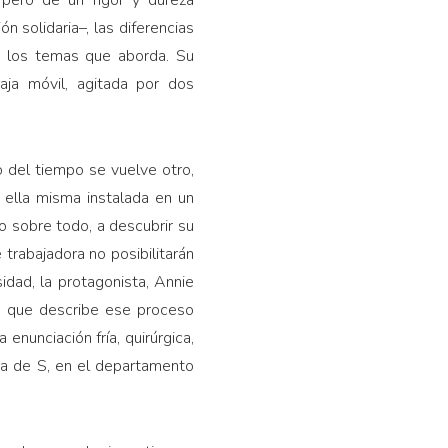
 pero de un rigor y dureza
 solidaria–, las diferencias
e los temas que aborda. Su
aja móvil, agitada por dos
 del tiempo se vuelve otro,
, ella misma instalada en un
 sobre todo, a descubrir su
e trabajadora no posibilitarán
idad, la protagonista, Annie
ra que describe ese proceso
nunciación fría, quirúrgica,
ia de S, en el departamento