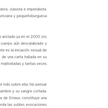
ra, clasista e imperialista.
ovinciana y pequeñoburguesa
e anclado ya en el 2000, los
u cuerpo aún descalabrado y
e es la iniciación sexual de
 de una carta hallada en su
, maltratadas y tantas veces
bir más sobre ella. No pensar
 hambre y su sangre cortada.
sta de Ernaux constituye una
erda las sutiles evocaciones