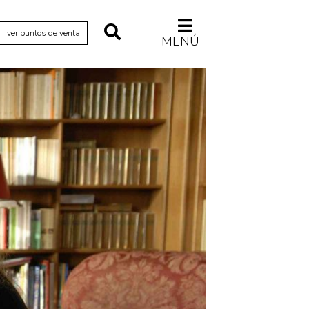
ver puntos de venta
MENÚ
Relecturas
Sociedad
Turismo accidental
Vidas paralelas
Voces y lecturas