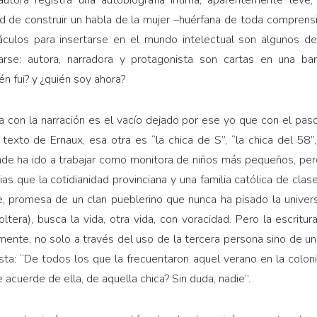
utora registra una autobiografía íntima, aparentemente leve,
 de construir un habla de la mujer –huérfana de toda comprensión
táculos para insertarse en el mundo intelectual son algunos d
rse: autora, narradora y protagonista son cartas en una bar
én fui? y ¿quién soy ahora?
 con la narración es el vacío dejado por ese yo que con el paso
l texto de Ernaux, esa otra es “la chica de S”, “la chica del 58”
 ha ido a trabajar como monitora de niños más pequeños, pero
ias que la cotidianidad provinciana y una familia católica de clas
, promesa de un clan pueblerino que nunca ha pisado la univers
tera), busca la vida, otra vida, con voracidad. Pero la escritu
nte, no solo a través del uso de la tercera persona sino de una e
sta: “De todos los que la frecuentaron aquel verano en la colon
 acuerde de ella, de aquella chica? Sin duda, nadie”.