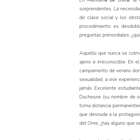
En
Memoria de chica,
la a
sorprendentes. La necesidad
de clase social y los obs
procedimiento es desdobla
preguntas primordiales: ¿qui
Aquello que nunca se colma
ajeno e irreconocible. En e
campamento de verano donde
sexualidad, a vivir experienc
jamás. Excelente estudiante
Duchesne (su nombre de sol
toma distancia permanenteme
que desnuda a la protagoni
del Orne, ¿hay alguno que se