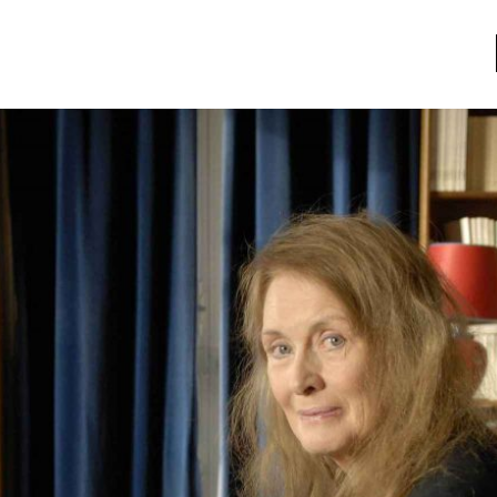
a
Libros usados
nario portátil de la literatura
a
Literatura
entos
Medioambiente
entos
Narrativas visuales
reserva
Pensamiento
ia
Pensamiento ilustrado
ia material de los libros
Personaje
as mentales
Personajes secundarios
Política