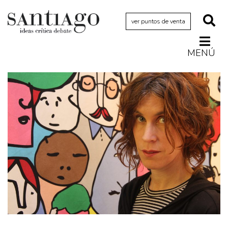
ver puntos de venta
MENÚ
Actualidad
Archivo Cenfoto-UDP
Arquetipos de situación
Artes visuales
Ciencia
Cine y televisión
Ciudad
Cómics
Críticas