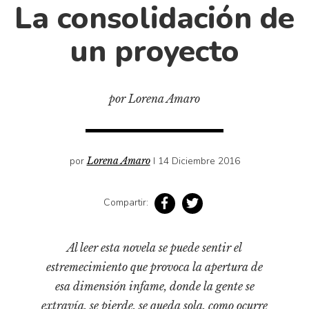
Cultura
La consolidación de
Diccionario portátil de la literatura chilena
un proyecto
Documentos
Fragmentos
Gran reserva
por Lorena Amaro
Historia
Historia material de los libros
Lagunas mentales
por
Lorena Amaro
I 14 Diciembre 2016
Libros
Compartir:
Libros usados
Literatura
Al leer esta novela se puede sentir el
Medioambiente
estremecimiento que provoca la apertura de
Narrativas visuales
esa dimensión infame, donde la gente se
Pensamiento
extravía, se pierde, se queda sola, como ocurre