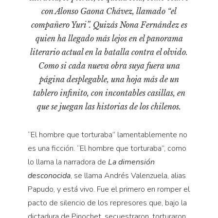
Pensamiento ilustrado
con Alonso Gaona Chávez, llamado “el
Personaje
compañero Yuri”. Quizás Nona Fernández es
Personajes secundarios
quien ha llegado más lejos en el panorama
literario actual en la batalla contra el olvido.
Política
Como si cada nueva obra suya fuera una
Relecturas
página desplegable, una hoja más de un
Sociedad
tablero infinito, con incontables casillas, en
Turismo accidental
que se juegan las historias de los chilenos.
Vidas paralelas
“El hombre que torturaba” lamentablemente no
Voces y lecturas
es una ficción. “El hombre que torturaba”, como
lo llama la narradora de
La dimensión
desconocida
, se llama Andrés Valenzuela, alias
Papudo, y está vivo. Fue el primero en romper el
pacto de silencio de los represores que, bajo la
dictadura de Pinochet, secuestraron, torturaron