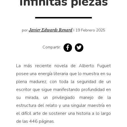
infinitas piezas
Cultura
Diccionario portátil de la literatura chilena
Documentos
Fragmentos
por
Javier Edwards Renard
I 19 Febrero 2025
Gran reserva
Historia
Compartir:
Historia material de los libros
Lagunas mentales
La más reciente novela de Alberto Fuguet
Libros
posee una energía literaria que lo muestra en su
plena madurez, con toda la seguridad de un
Libros usados
escritor que sigue manifestando profundidad en
Literatura
su mirada, un privilegiado manejo de la
Medioambiente
estructura del relato y una singular maestría en
Narrativas visuales
el difícil arte de sostener una historia a lo largo
de las 446 páginas.
Pensamiento