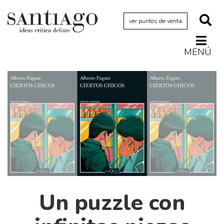
ver puntos de venta
MENÚ
Actualidad
Archivo Cenfoto-UDP
Arquetipos de situación
Artes visuales
Ciencia
Cine y televisión
Ciudad
Cómics
Un puzzle con
Críticas