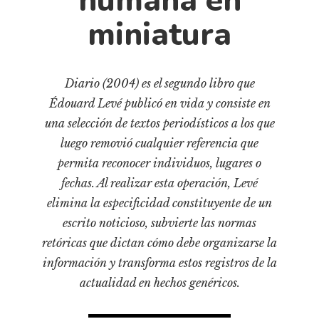
humana en
Cultura
miniatura
Diccionario portátil de la literatura chilena
Documentos
Fragmentos
Diario (2004) es el segundo libro que
Gran reserva
Édouard Levé publicó en vida y consiste en
Historia
una selección de textos periodísticos a los que
Historia material de los libros
luego removió cualquier referencia que
Lagunas mentales
permita reconocer individuos, lugares o
fechas. Al realizar esta operación, Levé
Libros
elimina la especificidad constituyente de un
Libros usados
escrito noticioso, subvierte las normas
Literatura
retóricas que dictan cómo debe organizarse la
Medioambiente
información y transforma estos registros de la
Narrativas visuales
actualidad en hechos genéricos.
Pensamiento