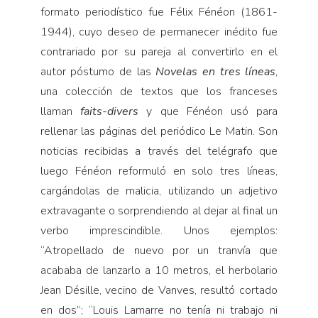
formato periodístico fue Félix Fénéon (1861-
1944), cuyo deseo de permanecer inédito fue
contrariado por su pareja al con­vertirlo en el
autor póstumo de las
Novelas en tres líneas
,
una colección de textos que los franceses
llaman
faits-divers
y que Fénéon usó para
rellenar las páginas del periódico Le Matin. Son
noticias recibidas a través del telégrafo que
luego Fé­néon reformuló en solo tres líneas,
cargándolas de malicia, utilizando un adjetivo
extravagante o sor­prendiendo al dejar al final un
ver­bo imprescindible. Unos ejemplos:
“Atropellado de nuevo por un tran­vía que
acababa de lanzarlo a 10 metros, el herbolario
Jean Désille, vecino de Vanves, resultó cortado
en dos”; “Louis Lamarre no tenía ni trabajo ni