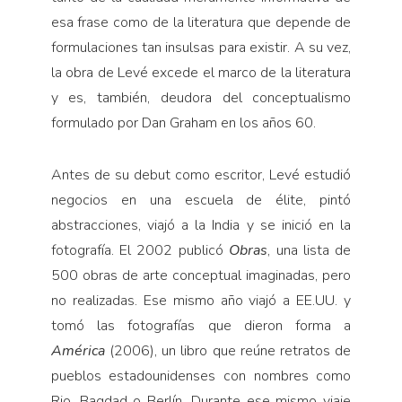
esa frase como de la literatura que depende de
formu­laciones tan insulsas para existir. A su vez,
la obra de Levé excede el marco de la literatura
y es, tam­bién, deudora del conceptualismo
formulado por Dan Graham en los años 60.
Antes de su debut como es­critor, Levé estudió
negocios en una escuela de élite, pintó
abstracciones, viajó a la India y se inició en la
fotografía. El 2002 publicó
Obras
, una lista de
500 obras de arte conceptual imaginadas, pero
no realizadas. Ese mismo año viajó a EE.UU. y
tomó las fotogra­fías que dieron forma a
América
(2006), un libro que reúne retra­tos de
pueblos estadounidenses con nombres como
Rio, Bagdad o Berlín. Durante ese mismo via­je