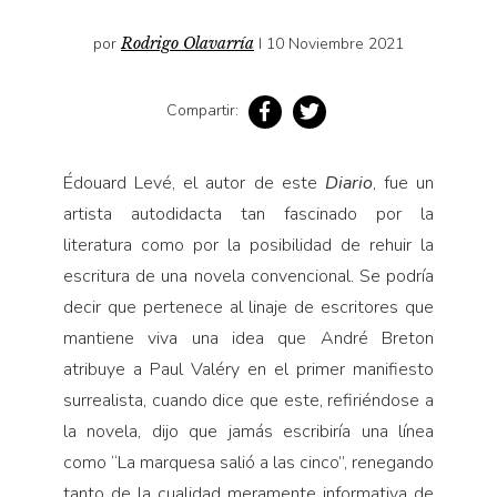
Pensamiento ilustrado
por
Rodrigo Olavarría
I 10 Noviembre 2021
Personaje
Personajes secundarios
Compartir:
Política
Relecturas
Édouard Levé, el autor de este
Diario
, fue un
Sociedad
artista autodidac­ta tan fascinado por la
Turismo accidental
literatura como por la posibilidad de rehuir la
Vidas paralelas
escritura de una novela conven­cional. Se podría
decir que pertenece al linaje de escritores que
Voces y lecturas
mantiene viva una idea que André Breton
atribuye a Paul Valéry en el primer manifiesto
surrealista, cuando dice que este, refiriéndose a
la novela, dijo que jamás escribi­ría una línea
como “La marquesa salió a las cinco”, renegando
tanto de la cualidad meramente infor­mativa de