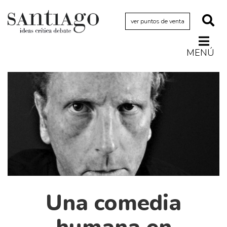
ver puntos de venta
MENÚ
Actualidad
Archivo Cenfoto-UDP
Arquetipos de situación
Artes visuales
Ciencia
Cine y televisión
Ciudad
Cómics
Una comedia
Críticas