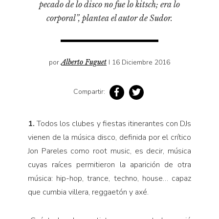
pecado de lo disco no fue lo kitsch; era lo
Pensamiento ilustrado
corporal”, plantea el autor de Sudor.
Personaje
Personajes secundarios
Política
por
Alberto Fuguet
I 16 Diciembre 2016
Relecturas
Sociedad
Compartir:
Turismo accidental
Vidas paralelas
1.
Todos los clubes y fiestas itinerantes con DJs
Voces y lecturas
vienen de la música disco, definida por el crítico
Jon Pareles como root music, es decir, música
cuyas raíces permitieron la aparición de otra
música: hip-hop, trance, techno, house… capaz
que cumbia villera, reggaetón y axé.