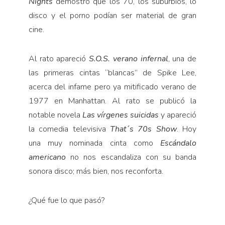
Nights
demostró que los 70, los suburbios, lo
disco y el porno podían ser material de gran
cine.
Al rato apareció
S.O.S. verano infernal
, una de
las primeras cintas “blancas” de Spike Lee,
acerca del infame pero ya mitificado verano de
1977 en Manhattan. Al rato se publicó la
notable novela
Las vírgenes suicidas
y apareció
la comedia televisiva
That´s 70s Show
. Hoy
una muy nominada cinta como
Escándalo
americano
no nos escandaliza con su banda
sonora disco; más bien, nos reconforta.
¿Qué fue lo que pasó?