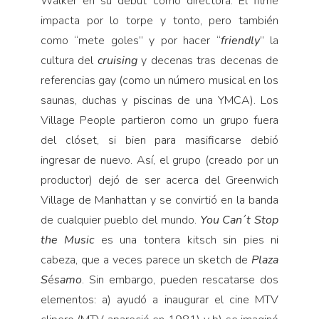
Walker en su debut como directora. El filme
impacta por lo torpe y tonto, pero también
como “mete goles” y por hacer “
friendly
” la
cultura del
cruising
y decenas tras decenas de
referencias gay (como un número musical en los
saunas, duchas y piscinas de una YMCA). Los
Village People partieron como un grupo fuera
del clóset, si bien para masificarse debió
ingresar de nuevo. Así, el grupo (creado por un
productor) dejó de ser acerca del Greenwich
Village de Manhattan y se convirtió en la banda
de cualquier pueblo del mundo.
You Can´t Stop
the Music
es una tontera kitsch sin pies ni
cabeza, que a veces parece un sketch de
Plaza
S
é
samo
. Sin embargo, pueden rescatarse dos
elementos: a) ayudó a inaugurar el cine MTV