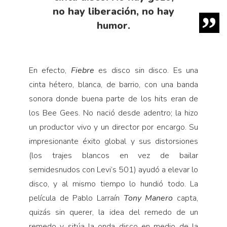
no hay liberación, no hay
humor.
En efecto,
Fiebre
es disco sin disco. Es una
cinta hétero, blanca, de barrio, con una banda
sonora donde buena parte de los hits eran de
los Bee Gees. No nació desde adentro; la hizo
un productor vivo y un director por encargo. Su
impresionante éxito global y sus distorsiones
(los trajes blancos en vez de bailar
semidesnudos con Levi’s 501) ayudó a elevar lo
disco, y al mismo tiempo lo hundió todo. La
película de Pablo Larraín
Tony Manero
capta,
quizás sin querer, la idea del remedo de un
remedo y sitúa la onda disco en medio de la