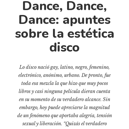
Dance, Dance,
Cultura
Diccionario portátil de la literatura chilena
Dance: apuntes
Documentos
sobre la estética
Fragmentos
Gran reserva
disco
Historia
Historia material de los libros
Lagunas mentales
Lo disco nació gay, latino, negro, femenino,
Libros
electrónico, anónimo, urbano. De pronto, fue
toda esa mezcla la que hizo que muy pocos
Libros usados
libros y casi ninguna película dieran cuenta
Literatura
en su momento de su verdadero alcance. Sin
Medioambiente
embargo, hoy puede apreciarse la magnitud
Narrativas visuales
de un fenómeno que aportaba alegría, tensión
Pensamiento
sexual y liberación. “Quizás el verdadero