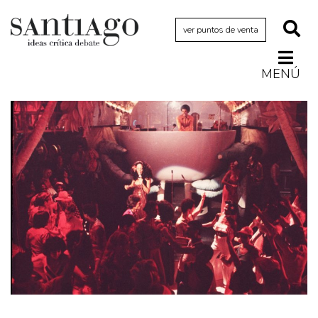
ver puntos de venta
MENÚ
Actualidad
Archivo Cenfoto-UDP
Arquetipos de situación
Artes visuales
Ciencia
Cine y televisión
Ciudad
Cómics
Críticas