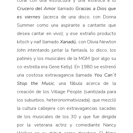
coral con una estructura y una estética a lo
Crucero
del Amor
llamado
Gracias a Dios que
es viernes
(acerca de una disco, con Donna
Summer como una aspirante a cantante que
desea cantar en vivo); y ese extraño producto
kitsch y naif llamado
Xanadú,
con Olivia Newton
John intentando juntar la fantasía, lo disco, los
patines y los musicales de la MGM (por algo su
co-estrella era Gene Kelly). En 1980 se estrenó
una costosa extravagancia llamada
You Can´t
Stop the Music
, una fábula acerca de la
creación de los Village People (sanitizada para
los suburbios, heteronormativizada), que mezcló
la cultura callejera con extravagancias sacadas
de los musicales de los 30 y que fue dirigida
por la veterana actriz y comediante Nancy