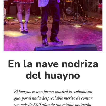
Cultura
Diccionario portátil de la literatura chilena
Documentos
Fragmentos
Gran reserva
Historia
Historia material de los libros
Lagunas mentales
En la nave nodriza
Libros
del huayno
Libros usados
Literatura
Medioambiente
El huayno es una forma musical precolombina
Narrativas visuales
que, por el nada despreciable mérito de contar
Pensamiento
con más de 500 años de inagotable mutación,