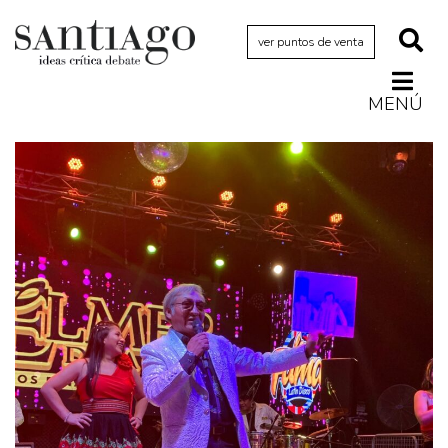
ver puntos de venta
MENÚ
Actualidad
Archivo Cenfoto-UDP
Arquetipos de situación
Artes visuales
Ciencia
Cine y televisión
Ciudad
Cómics
Críticas