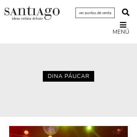
ver puntos de venta
MENÚ
Actualidad
Archivo Cenfoto-UDP
Arquetipos de situación
Artes visuales
DINA PÁUCAR
Ciencia
Cine y televisión
Ciudad
Cómics
Críticas