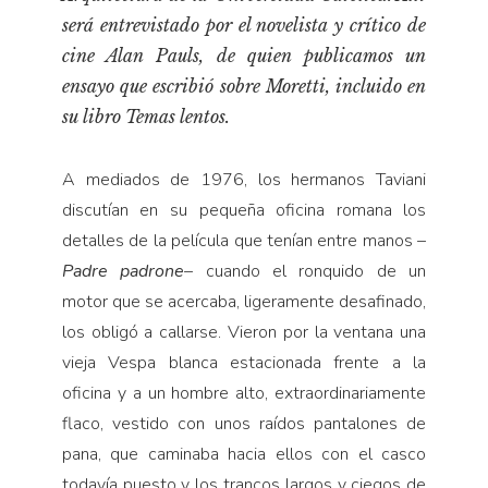
Pensamiento ilustrado
será entrevistado por el novelista y crítico de
Personaje
cine Alan Pauls, de quien publicamos un
Personajes secundarios
ensayo que escribió sobre Moretti, incluido en
Política
su libro
Temas lentos
.
Relecturas
A mediados de 1976, los hermanos Taviani
Sociedad
discutían en su pequeña oficina romana los
Turismo accidental
detalles de la película que tenían entre manos –
Vidas paralelas
Padre padrone
– cuando el ronquido de un
motor que se acercaba, ligeramente desafinado,
Voces y lecturas
los obligó a callarse. Vieron por la ventana una
vieja Vespa blanca estacionada frente a la
oficina y a un hombre alto, extraordinariamente
flaco, vestido con unos raídos pantalones de
pana, que caminaba hacia ellos con el casco
todavía puesto y los trancos largos y ciegos de