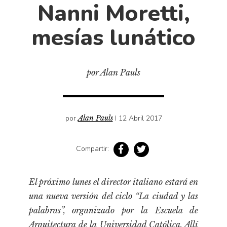
Cultura
Nanni Moretti,
Diccionario portátil de la literatura chilena
mesías lunático
Documentos
Fragmentos
Gran reserva
por Alan Pauls
Historia
Historia material de los libros
Lagunas mentales
por
Alan Pauls
I 12 Abril 2017
Libros
Compartir:
Libros usados
Literatura
El próximo lunes el director italiano estará en
Medioambiente
una nueva versión del ciclo “La ciudad y las
Narrativas visuales
palabras”, organizado por la Escuela de
Pensamiento
Arquitectura de la Universidad Católica. Allí