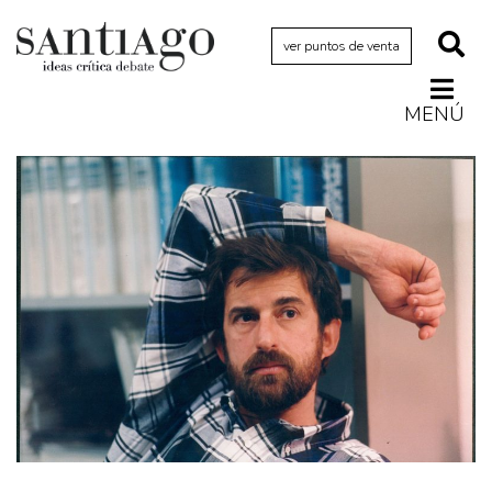
ver puntos de venta
MENÚ
Actualidad
Archivo Cenfoto-UDP
Arquetipos de situación
Artes visuales
Ciencia
Cine y televisión
Ciudad
Cómics
Críticas