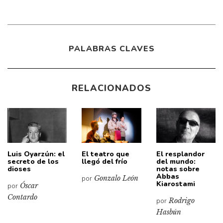
PALABRAS CLAVES
RELACIONADOS
Luis Oyarzún: el
El teatro que
El resplandor
secreto de los
llegó del frío
del mundo:
dioses
notas sobre
Abbas
por
Gonzalo León
Kiarostami
por
Óscar
Contardo
por
Rodrigo
Hasbún