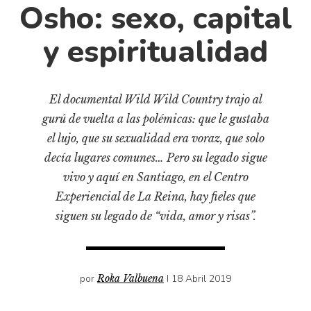
Cultura
Osho: sexo, capital
Diccionario portátil de la literatura chilena
y espiritualidad
Documentos
Fragmentos
Gran reserva
El documental Wild Wild Country trajo al
Historia
gurú de vuelta a las polémicas: que le gustaba
Historia material de los libros
el lujo, que su sexualidad era voraz, que solo
Lagunas mentales
decía lugares comunes… Pero su legado sigue
vivo y aquí en Santiago, en el Centro
Libros
Experiencial de La Reina, hay fieles que
Libros usados
siguen su legado de “vida, amor y risas”.
Literatura
Medioambiente
Narrativas visuales
por
Roka Valbuena
I 18 Abril 2019
Pensamiento