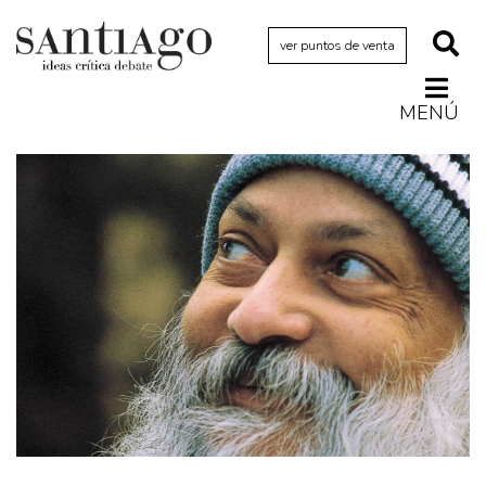
ver puntos de venta
MENÚ
Actualidad
Archivo Cenfoto-UDP
Arquetipos de situación
Artes visuales
Ciencia
Cine y televisión
Ciudad
Cómics
Críticas