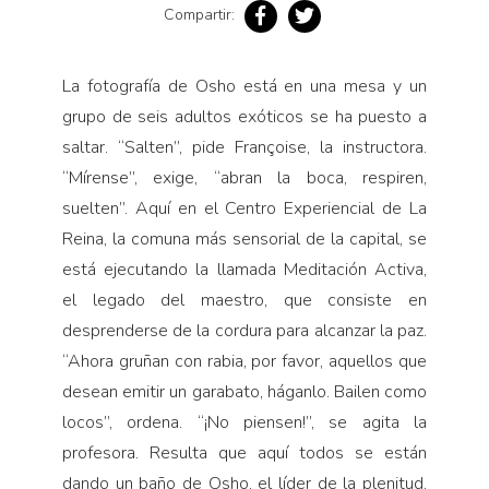
Pensamiento ilustrado
Compartir:
Personaje
Personajes secundarios
La fotografía de Osho está en una mesa y un
grupo de seis adultos exóticos se ha puesto a
Política
saltar. “Salten”, pide Françoise, la instructora.
Relecturas
“Mírense”, exige, “abran la boca, respiren,
Sociedad
suelten”. Aquí en el Centro Experiencial de La
Turismo accidental
Reina, la comuna más sensorial de la capital, se
Vidas paralelas
está ejecutando la llamada Meditación Activa,
el legado del maestro, que consiste en
Voces y lecturas
desprenderse de la cordura para alcanzar la paz.
“Ahora gruñan con rabia, por favor, aquellos que
desean emitir un garabato, háganlo. Bailen como
locos”, ordena. “¡No piensen!”, se agita la
profesora. Resulta que aquí todos se están
dando un baño de Osho, el líder de la plenitud.