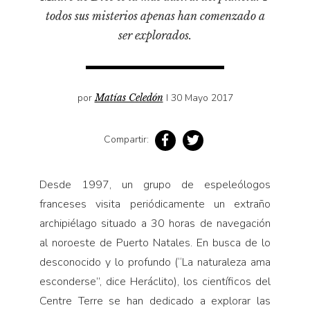
Pensamiento ilustrado
todos sus misterios apenas han comenzado a
Personaje
ser explorados.
Personajes secundarios
Política
por
Matías Celedón
I 30 Mayo 2017
Relecturas
Sociedad
Compartir:
Turismo accidental
Vidas paralelas
Desde 1997, un grupo de espeleólogos
Voces y lecturas
franceses visita periódicamente un extraño
archipiélago situado a 30 horas de navegación
al noroeste de Puerto Natales. En busca de lo
desconocido y lo profundo (“La naturaleza ama
esconderse”, dice Heráclito), los científicos del
Centre Terre se han dedicado a explorar las