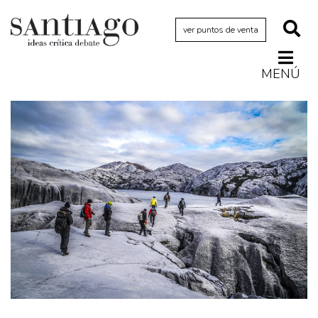
ver puntos de venta
MENÚ
Actualidad
Archivo Cenfoto-UDP
Arquetipos de situación
Artes visuales
Ciencia
Cine y televisión
Ciudad
Cómics
Críticas