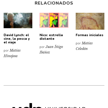
RELACIONADOS
David Lynch: el
Nico: estrella
Formas iniciales
cine, la pesca y
distante
el viaje
por
Matías
por
Juan Íñigo
Celedón
por
Matías
Ibáñez
Hinojosa