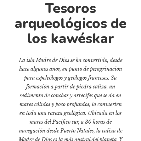
Cultura
Tesoros
Diccionario portátil de la literatura chilena
arqueológicos de
Documentos
Fragmentos
los kawéskar
Gran reserva
Historia
La isla Madre de Dios se ha convertido, desde
Historia material de los libros
hace algunos años, en punto de peregrinación
Lagunas mentales
para espeleólogos y geólogos franceses. Su
Libros
formación a partir de piedra caliza, un
Libros usados
sedimento de conchas y arrecifes que se da en
mares cálidos y poco profundos, la convierten
Literatura
en toda una rareza geológica. Ubicada en los
Medioambiente
mares del Pacífico sur, a 30 horas de
Narrativas visuales
navegación desde Puerto Natales, la caliza de
Pensamiento
Madre de Dios es la más austral del planeta. Y