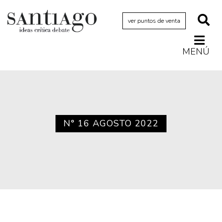
ver puntos de venta
MENÚ
Actualidad
Archivo Cenfoto-UDP
Arquetipos de situación
Artes visuales
N° 16 AGOSTO 2022
Ciencia
Cine y televisión
Ciudad
Cómics
Críticas