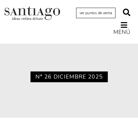
ver puntos de venta
MENÚ
Actualidad
Archivo Cenfoto-UDP
Arquetipos de situación
Artes visuales
N° 26 DICIEMBRE 2025
Ciencia
Cine y televisión
Ciudad
Cómics
Críticas