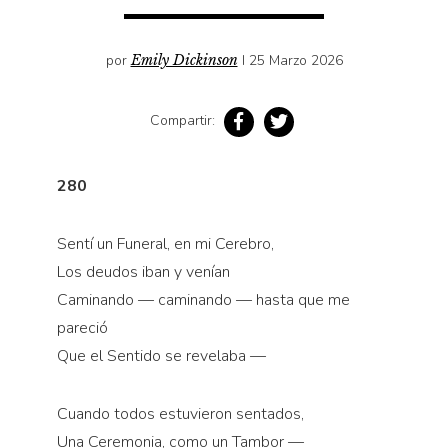
Cultura
Diccionario portátil de la literatura chilena
por
Emily Dickinson
I 25 Marzo 2026
Documentos
Fragmentos
Compartir:
Gran reserva
Historia
280
Historia material de los libros
Lagunas mentales
Sentí un Funeral, en mi Cerebro,
Libros
Los deudos iban y venían
Libros usados
Caminando — caminando — hasta que me
pareció
Literatura
Que el Sentido se revelaba —
Medioambiente
Narrativas visuales
Cuando todos estuvieron sentados,
Pensamiento
Una Ceremonia, como un Tambor —