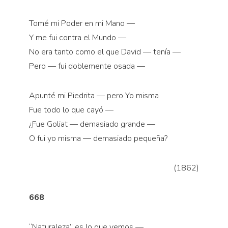
Tomé mi Poder en mi Mano —
Y me fui contra el Mundo —
No era tanto como el que David — tenía —
Pero — fui doblemente osada —
Apunté mi Piedrita — pero Yo misma
Fue todo lo que cayó —
¿Fue Goliat — demasiado grande —
O fui yo misma — demasiado pequeña?
(1862)
668
“Naturaleza” es lo que vemos —