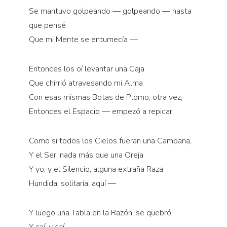
Pensamiento ilustrado
Se mantuvo golpeando — golpeando — hasta
Personaje
que pensé
Personajes secundarios
Que mi Mente se entumecía —
Política
Entonces los oí levantar una Caja
Relecturas
Que chirrió atravesando mi Alma
Sociedad
Con esas mismas Botas de Plomo, otra vez,
Turismo accidental
Entonces el Espacio — empezó a repicar,
Vidas paralelas
Voces y lecturas
Como si todos los Cielos fueran una Campana,
Y el Ser, nada más que una Oreja
Y yo, y el Silencio, alguna extraña Raza
Hundida, solitaria, aquí —
Y luego una Tabla en la Razón, se quebró,