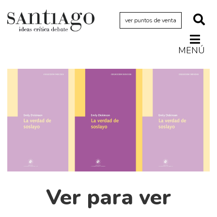
ver puntos de venta
MENÚ
Actualidad
Archivo Cenfoto-UDP
Arquetipos de situación
Artes visuales
Ciencia
Cine y televisión
Ciudad
Cómics
Ver para ver
Críticas