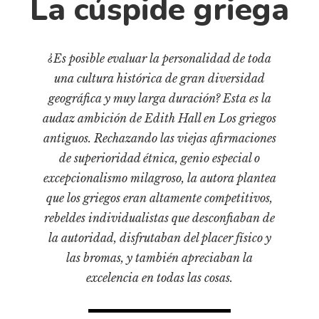
La cúspide griega
Cultura
Diccionario portátil de la literatura chilena
Documentos
¿Es posible evaluar la personalidad de toda
Fragmentos
una cultura histórica de gran diversidad
Gran reserva
geográfica y muy larga duración? Esta es la
Historia
audaz ambición de Edith Hall en Los griegos
Historia material de los libros
antiguos. Rechazando las viejas afirmaciones
de superioridad étnica, genio especial o
Lagunas mentales
excepcionalismo milagroso, la autora plantea
Libros
que los griegos eran altamente competitivos,
Libros usados
rebeldes individualistas que desconfiaban de
Literatura
la autoridad, disfrutaban del placer físico y
las bromas, y también apreciaban la
Medioambiente
excelencia en todas las cosas.
Narrativas visuales
Pensamiento