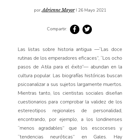
Pensamiento ilustrado
por
Adrienne Mayor
I 26 Mayo 2021
Personaje
Personajes secundarios
Compartir:
Política
Relecturas
Las listas sobre historia antigua —“Las doce
Sociedad
rutinas de los emperadores eficaces”, “Los ocho
pasos de Atila para el éxito”— abundan en la
Turismo accidental
cultura popular. Las biografías históricas buscan
Vidas paralelas
psicoanalizar a sus sujetos largamente muertos.
Voces y lecturas
Mientras tanto, los cientistas sociales diseñan
cuestionarios para comprobar la validez de los
estereotipos regionales de personalidad,
encontrando, por ejemplo, a los londinenses
“menos agradables” que los escoceses y
“tendencias neuróticas” en Gales. Hay