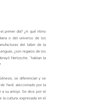
el primer día? ¿A qué ritmo
iana o del universo de los
ufacturas del taller de la
lenguas, ¿son regalos de los
brayó Nietzsche, “hablan la
?
énesis, se diferencian y se
 de Yavé, aleccionado por la
r a su antojo. Se dice, por el
de la cultura, expresada en el