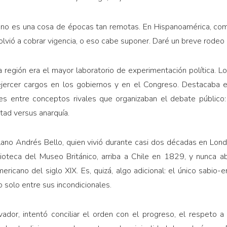
 no es una cosa de épocas tan remotas. En Hispanoamérica, co
lvió a cobrar vigencia, o eso cabe suponer. Daré un breve rodeo 
a región era el mayor laboratorio de experimentación política. Lo
ejercer cargos en los gobiernos y en el Congreso. Destacaba 
es entre conceptos rivales que organizaban el debate público: c
tad versus anarquía.
ano Andrés Bello, quien vivió durante casi dos décadas en Londr
lioteca del Museo Británico, arriba a Chile en 1829, y nunca ab
ricano del siglo XIX. Es, quizá, algo adicional: el único sabio-e
solo entre sus incondicionales.
dor, intentó conciliar el orden con el progreso, el respeto a l