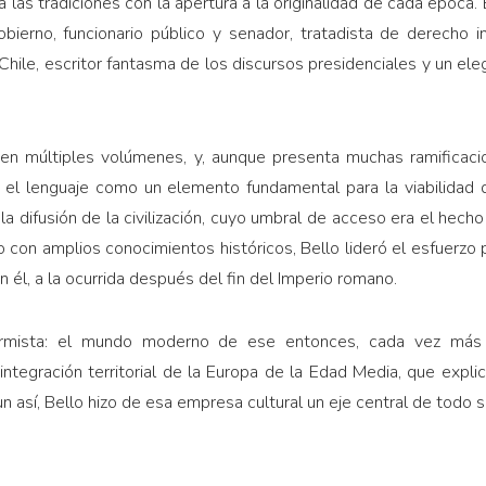
sa a las tradiciones con la apertura a la originalidad de cada época. 
obierno, funcionario público y senador, tratadista de derecho i
 Chile, escritor fantasma de los discursos presidenciales y un el
 en múltiples volúmenes, y, aunque presenta muchas ramificaci
n el lenguaje como un elemento fundamental para la viabilidad d
a difusión de la civilización, cuyo umbral de acceso era el hech
co con amplios conocimientos históricos, Bello lideró el esfuerzo
n él, a la ocurrida después del fin del Imperio romano.
armista: el mundo moderno de ese entonces, cada vez más 
ntegración territorial de la Europa de la Edad Media, que expli
n así, Bello hizo de esa empresa cultural un eje central de todo 