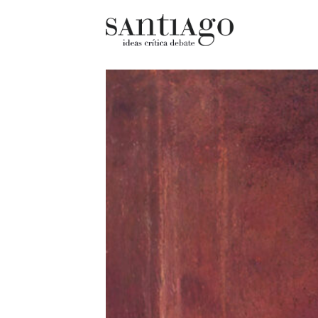
Cultur
Actualidad
Diccio
Archivo Cenfoto-UDP
chilen
Arquetipos de situación
Docum
Artes visuales
Fragm
Ciencia
Gran 
Cine y televisión
Histor
Ciudad
Histor
Cómics
Lagun
Críticas
Libros