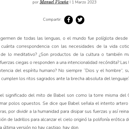
por
Manuel Vicuña
I 1 Marzo 2023
Compartir:
l, germen de todas las lenguas, o el mundo fue políglota desde 
n cuánta correspondencia con las necesidades de la vida cotid
 de lo meditativo? ¿Son productos de la cultura o también man
uerzas ciegas o responden a una intencionalidad recóndita? Las 
tencia del espíritu humano? No siempre “Dios y el hombre”, su
 cumplen los ritos sagrados ante la brecha absoluta del lenguaje
 el significado del mito de Babel son como la torre misma del G
ormar polos opuestos. Se dice que Babel señala el intento artero
as, por dividir a la humanidad para disipar sus fuerzas y así reina
ón de ladrillos para alcanzar el cielo originó la polifonía erótica 
ta última versión no hay castigo, hay don.