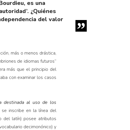
 Bourdieu, es una
 autoridad’. ¿Quiénes
independencia del valor
ación, más o menos drástica,
embriones de idiomas futuros”
ra más que el principio del
taba con examinar los casos
a destinada al uso de los
se inscribe en la línea del
 del latín) posee atributos
l vocabulario decimonónico) y