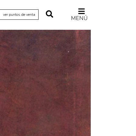
ver puntos de venta
MENÚ
Relecturas
Sociedad
Turismo accidental
Vidas paralelas
Voces y lecturas