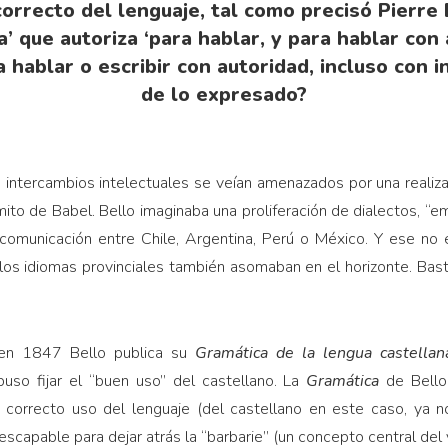
orrecto del lenguaje, tal como precisó Pierre
’ que autoriza ‘para hablar, y para hablar con
 hablar o escribir con autoridad, incluso con 
de lo expresado?
s intercambios intelectuales se veían amenazados por una realiz
mito de Babel. Bello imaginaba una proliferación de dialectos, “
 comunicación entre Chile, Argentina, Perú o México. Y ese no e
s idiomas provinciales también asomaban en el horizonte. Bas
, en 1847 Bello publica su
Gramática de la lengua castellan
uso fijar el “buen uso” del castellano. La
Gramática
de Bello 
 correcto uso del lenguaje (del castellano en este caso, ya no
escapable para dejar atrás la “barbarie” (un concepto central de