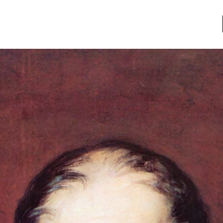
a
Libros usados
nario portátil de la literatura
a
Literatura
entos
Medioambiente
entos
Narrativas visuales
reserva
Pensamiento
ia
Pensamiento ilustrado
ia material de los libros
Personaje
as mentales
Personajes secundarios
Política