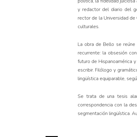
política, la fidelidad juicio
y redactor del diario del g
rector de la Universidad de
culturales.
La obra de Bello se reúne
recurrente: la obsesión co
futuro de Hispanoamérica y l
escribir. Filólogo y gramáti
lingüística equiparable, segú
Se trata de una tesis al
correspondencia con la desi
segmentación lingüística. Au