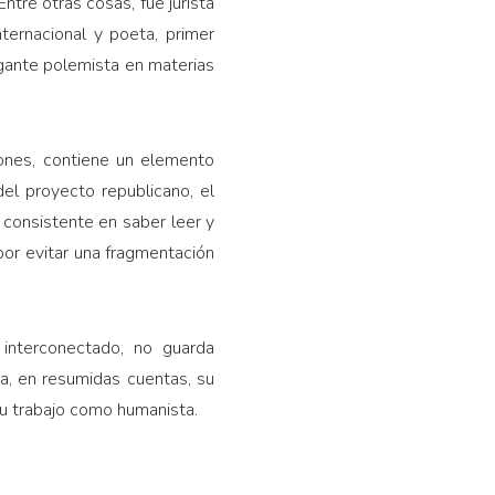
Entre otras cosas, fue jurista
nternacional y poeta, primer
egante polemista en materias
ones, contiene un elemento
el proyecto republicano, el
o consistente en saber leer y
 por evitar una fragmentación
interconectado, no guarda
ca, en resumidas cuentas, su
su trabajo como humanista.