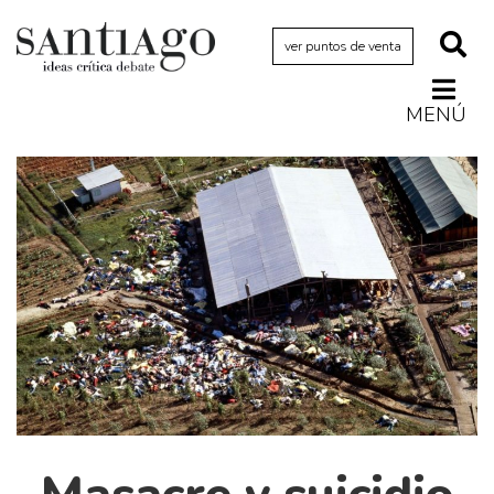
ver puntos de venta
MENÚ
Actualidad
Archivo Cenfoto-UDP
Arquetipos de situación
Artes visuales
Ciencia
Cine y televisión
Ciudad
Cómics
Críticas