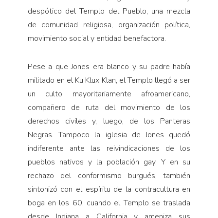
Pensamiento ilustrado
despótico del Templo del Pueblo, una mezcla
Personaje
de comunidad religiosa, organización política,
Personajes secundarios
movimiento social y entidad benefactora.
Política
Pese a que Jones era blanco y su padre había
Relecturas
militado en el Ku Klux Klan, el Templo llegó a ser
Sociedad
un culto mayoritariamente afroamericano,
Turismo accidental
compañero de ruta del movimiento de los
Vidas paralelas
derechos civiles y, luego, de los Panteras
Negras. Tampoco la iglesia de Jones quedó
Voces y lecturas
indiferente ante las reivindicaciones de los
pueblos nativos y la población gay. Y en su
rechazo del conformismo burgués, también
sintonizó con el espíritu de la contracultura en
boga en los 60, cuando el Templo se traslada
desde Indiana a California y ameniza sus