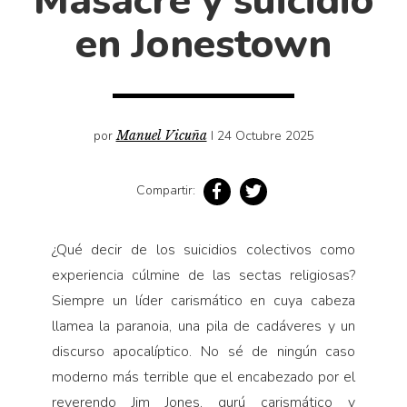
Masacre y suicidio
Cultura
en Jonestown
Diccionario portátil de la literatura chilena
Documentos
Fragmentos
Gran reserva
por
Manuel Vicuña
I 24 Octubre 2025
Historia
Historia material de los libros
Compartir:
Lagunas mentales
Libros
¿Qué decir de los suicidios colectivos como
Libros usados
experiencia cúlmine de las sectas religiosas?
Siempre un líder carismático en cuya cabeza
Literatura
llamea la paranoia, una pila de cadáveres y un
Medioambiente
discurso apocalíptico. No sé de ningún caso
Narrativas visuales
moderno más terrible que el encabezado por el
Pensamiento
reverendo Jim Jones, gurú carismático y