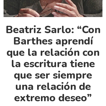
Cultura
Diccionario portátil de la literatura chilena
Documentos
Fragmentos
Beatriz Sarlo: “Con
Gran reserva
Barthes aprendí
Historia
Historia material de los libros
que la relación con
Lagunas mentales
la escritura tiene
Libros
que ser siempre
Libros usados
Literatura
una relación de
Medioambiente
extremo deseo”
Narrativas visuales
Pensamiento