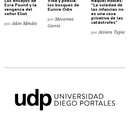
Los ensayos de
Vida y poesía:
Raquel Robles:
Ezra Pound y la
los bosques de
“La soledad de
venganza del
Eunice Odio
las infancias no
señor Eliot
es una cosa
privativa de las
por
Macarena
catástrofes”
por
Adán Méndez
García
por
Javiera Tapia