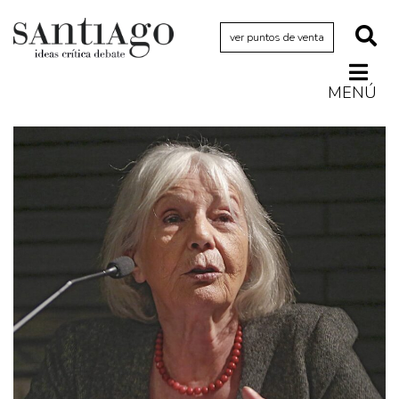
ver puntos de venta
MENÚ
Actualidad
Archivo Cenfoto-UDP
Arquetipos de situación
Artes visuales
Ciencia
Cine y televisión
Ciudad
Cómics
Críticas